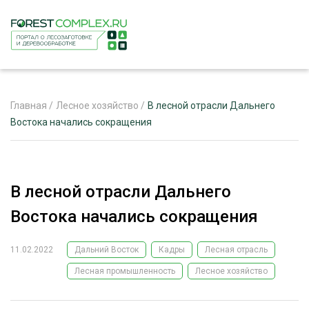
Главная
/
Лесное хозяйство
/
В лесной отрасли Дальнего
Востока начались сокращения
ЖУРНАЛ «ЛЕСНОЙ КОМПЛЕКС»
О ПРОЕКТЕ
В лесной отрасли Дальнего
РЕКЛАМОДАТЕЛЯМ
Востока начались сокращения
11.02.2022
Дальний Восток
Кадры
Лесная отрасль
Лесная промышленность
Лесное хозяйство
ЛЕСНОЕ ХОЗЯЙСТВО
ЭКСПЕРТНОЕ МНЕНИЕ
ЛЕСОЗАГОТОВКА