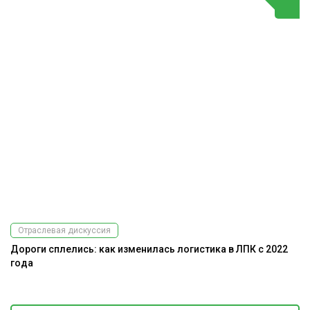
Отраслевая дискуссия
Дороги сплелись: как изменилась логистика в ЛПК с 2022
А
года