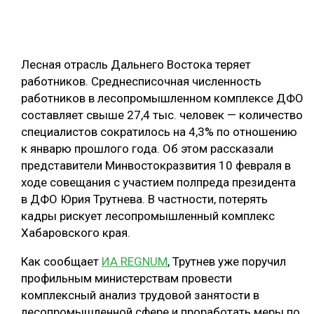
ОБРАБОТКА ДРЕВЕСИНЫ
ЦИФРОВАЯ СРЕДА
РУБРИКИ
Лесная отрасль Дальнего Востока теряет
БИОЭНЕРГЕТИКА
работников. Среднесписочная численность
ТЕМАТИЧЕСКИЕ ПРОЕКТЫ
ЛЕСОВОССТАНОВЛЕНИЕ И ЗАЩИТА
работников в лесопромышленном комплексе ДФО
составляет свыше 27,4 тыс. человек — количество
ЛОГИСТИКА
специалистов сократилось на 4,3% по отношению
ПОДБОРКИ СТАТЕЙ
ПРОИЗВОДСТВО ДРЕВЕСНЫХ ПЛИТ
к январю прошлого года. Об этом рассказали
представители Минвостокразвития 10 февраля в
ЦБП
ходе совещания с участием полпреда президента
в ДФО Юрия Трутнева. В частности, потерять
КОМПЛЕКСНАЯ ПЕРЕРАБОТКА
кадры рискует лесопромышленный комплекс
Хабаровского края.
ЛЕСОПИЛЕНИЕ
ДЕРЕВЯННОЕ ДОМОСТРОЕНИЕ
Как сообщает
ИА REGNUM
, Трутнев уже поручил
профильным министерствам провести
БЕЗОПАСНОЕ ПРОИЗВОДСТВО
комплексный анализ трудовой занятости в
СОРТИРОВКА ДРЕВЕСИНЫ
лесопромышленной сфере и проработать меры по