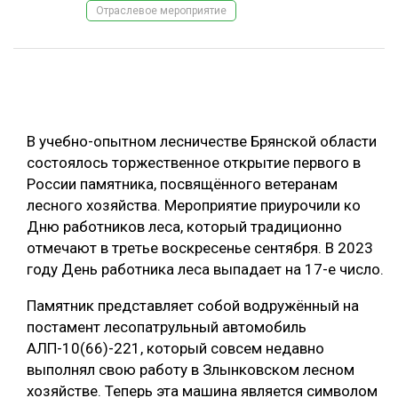
Отраслевое мероприятие
ОБРАБОТКА ДРЕВЕСИНЫ
ЦИФРОВАЯ СРЕДА
РУБРИКИ
БИОЭНЕРГЕТИКА
ТЕМАТИЧЕСКИЕ ПРОЕКТЫ
ЛЕСОВОССТАНОВЛЕНИЕ И ЗАЩИТА
В учебно-опытном лесничестве Брянской области
ЛОГИСТИКА
состоялось торжественное открытие первого в
ПОДБОРКИ СТАТЕЙ
России памятника, посвящённого ветеранам
ПРОИЗВОДСТВО ДРЕВЕСНЫХ ПЛИТ
лесного хозяйства. Мероприятие приурочили ко
ЦБП
Дню работников леса, который традиционно
отмечают в третье воскресенье сентября. В 2023
КОМПЛЕКСНАЯ ПЕРЕРАБОТКА
году День работника леса выпадает на 17-е число.
ЛЕСОПИЛЕНИЕ
Памятник представляет собой водружённый на
постамент лесопатрульный автомобиль
ДЕРЕВЯННОЕ ДОМОСТРОЕНИЕ
АЛП-10(66)-221, который совсем недавно
БЕЗОПАСНОЕ ПРОИЗВОДСТВО
выполнял свою работу в Злынковском лесном
хозяйстве. Теперь эта машина является символом
СОРТИРОВКА ДРЕВЕСИНЫ