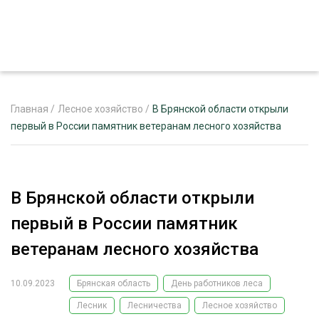
Главная
/
Лесное хозяйство
/
В Брянской области открыли
первый в России памятник ветеранам лесного хозяйства
ЖУРНАЛ «ЛЕСНОЙ КОМПЛЕКС»
О ПРОЕКТЕ
В Брянской области открыли
РЕКЛАМОДАТЕЛЯМ
первый в России памятник
ветеранам лесного хозяйства
10.09.2023
Брянская область
День работников леса
ЛЕСНОЕ ХОЗЯЙСТВО
ЭКСПЕРТНОЕ МНЕНИЕ
Лесник
Лесничества
Лесное хозяйство
ЛЕСОЗАГОТОВКА