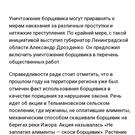
ОБРАБОТКА ДРЕВЕСИНЫ
Уничтожение борщевика могут приравнять к
ЦИФРОВАЯ СРЕДА
РУБРИКИ
мерам наказания за различные проступки и
БИОЭНЕРГЕТИКА
нетяжкие преступления. По крайней мере, с такой
ТЕМАТИЧЕСКИЕ ПРОЕКТЫ
инициативой выступил губернатор Ленинградской
ЛЕСОВОССТАНОВЛЕНИЕ И ЗАЩИТА
области Александр Дрозденко. Он предложил
ЛОГИСТИКА
включить уничтожение борщевика в перечень
ПОДБОРКИ СТАТЕЙ
общественных работ.
ПРОИЗВОДСТВО ДРЕВЕСНЫХ ПЛИТ
ЦБП
Справедливости ради стоит отметить, что в
прошлом году на территории региона уже был
отмечен факт использования борщевика в
КОМПЛЕКСНАЯ ПЕРЕРАБОТКА
качестве порицания за нарушение закона. Речь
ЛЕСОПИЛЕНИЕ
идет об акции в Тельмановском сельском
поселении, где мужчины, не оплатившие алименты,
ДЕРЕВЯННОЕ ДОМОСТРОЕНИЕ
механическим способом скашивали борщевик на
БЕЗОПАСНОЕ ПРОИЗВОДСТВО
берегах реки Ижора. Акция называлась «Не
заплатил алименты — скоси борщевик». Растение
СОРТИРОВКА ДРЕВЕСИНЫ