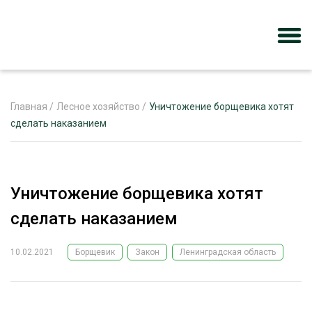
Главная
/
Лесное хозяйство
/
Уничтожение борщевика хотят
сделать наказанием
ЖУРНАЛ «ЛЕСНОЙ КОМПЛЕКС»
О ПРОЕКТЕ
Уничтожение борщевика хотят
РЕКЛАМОДАТЕЛЯМ
сделать наказанием
10.02.2021
Борщевик
Закон
Ленинградская область
ЛЕСНОЕ ХОЗЯЙСТВО
ЭКСПЕРТНОЕ МНЕНИЕ
ЛЕСОЗАГОТОВКА