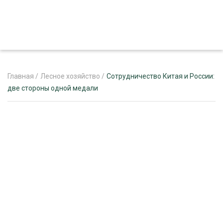
Главная
/
Лесное хозяйство
/
Сотрудничество Китая и России:
две стороны одной медали
ЖУРНАЛ «ЛЕСНОЙ КОМПЛЕКС»
О ПРОЕКТЕ
РЕКЛАМОДАТЕЛЯМ
ЛЕСНОЕ ХОЗЯЙСТВО
ЭКСПЕРТНОЕ МНЕНИЕ
ЛЕСОЗАГОТОВКА