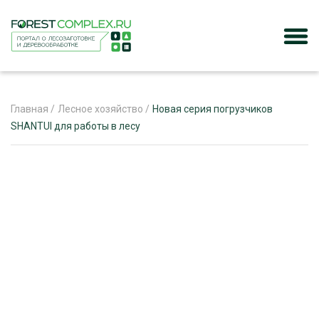
Главная
/
Лесное хозяйство
/
Новая серия погрузчиков
SHANTUI для работы в лесу
ЖУРНАЛ «ЛЕСНОЙ КОМПЛЕКС»
О ПРОЕКТЕ
РЕКЛАМОДАТЕЛЯМ
ЛЕСНОЕ ХОЗЯЙСТВО
ЭКСПЕРТНОЕ МНЕНИЕ
ЛЕСОЗАГОТОВКА