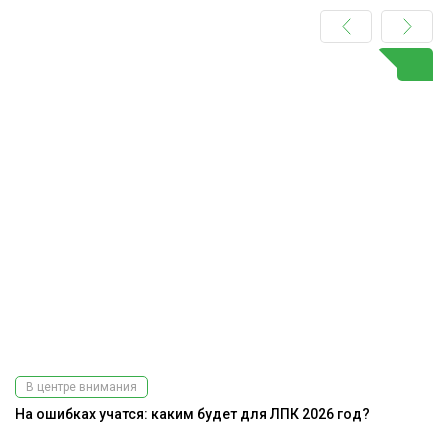
В центре внимания
На ошибках учатся: каким будет для ЛПК 2026 год?
Ра
э