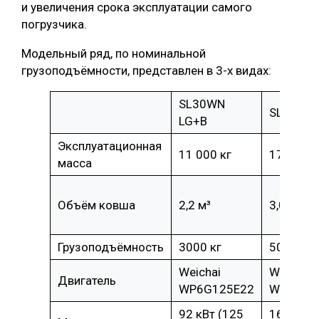
и увеличения срока эксплуатации самого
погрузчика.
Модельный ряд, по номинальной
грузоподъёмности, представлен в 3-х видах:
SL30WN
SL50WN 
LG+B
Эксплуатационная
11 000 кг
17 500 к
масса
Объём ковша
2,2 м³
3,0 м³
Грузоподъёмность
3000 кг
5000 кг
Weichai
Weichai
Двигатель
WР6G125E22
WD10G2
92 кВт (125
162 кВт 