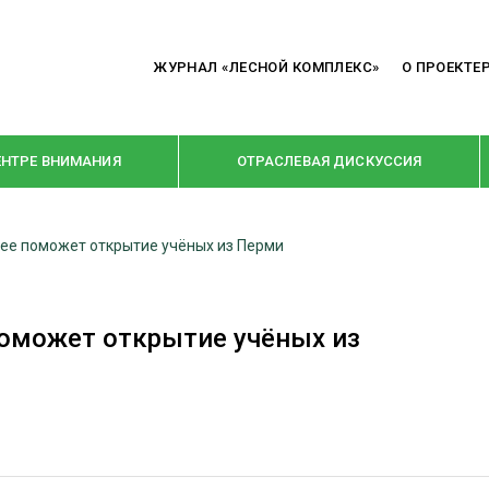
ЖУРНАЛ «ЛЕСНОЙ КОМПЛЕКС»
О ПРОЕКТЕ
ЕНТРЕ ВНИМАНИЯ
ОТРАСЛЕВАЯ ДИСКУССИЯ
ее поможет открытие учёных из Перми
РУБРИКИ
Я ПЕРЕРАБОТКА
НОВОСТИ
поможет открытие учёных из
Е
КРУПНЫМ ПЛАНОМ
ОЕ ДОМОСТРОЕНИЕ
ВЗГЛЯД ИЗНУТРИ
 ПРОИЗВОДСТВО
В ЦЕНТРЕ ВНИМАНИЯ
 ДРЕВЕСИНЫ
ПРЕДПРИЯТИЯ ЛПК