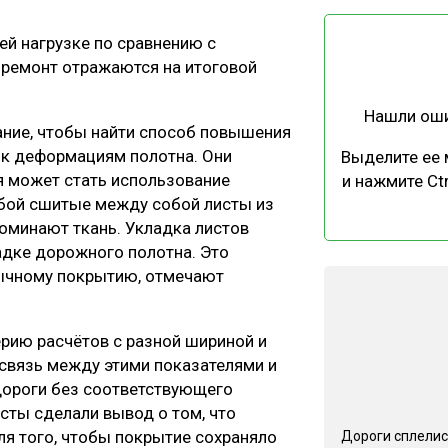
ЕВЕСИНЫ
РЫНОК
ей нагрузке по сравнению с
ПРОИЗВОДСТВО
ТЕХНОЛОГИИ
и ремонт отражаются на итоговой
ОТРАСЛЕВАЯ ДИСКУССИЯ
Нашли ош
ание, чтобы найти способ повышения
 к деформациям полотна. Они
Выделите ее
 может стать использование
и нажмите Ctr
обой сшитые между собой листы из
поминают ткань. Укладка листов
КАЛЕНДАРЬ ВЫСТАВОК
адке дорожного полотна. Это
бычному покрытию, отмечают
рию расчётов с разной шириной и
освязь между этими показателями и
дороги без соответствующего
сты сделали вывод о том, что
я того, чтобы покрытие сохраняло
Дороги сплелис