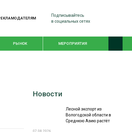
Подписывайтесь
РЕКЛАМОДАТЕЛЯМ
в социальных сетях
РЫНОК
МЕРОПРИЯТИЯ
ТЕМАТИЧЕСКИЕ ПРОЕКТЫ
ЛЕСДРЕВМАШ 2022
Новости
WOODEX-2021
Лесной экспорт из
ПОДБОРКИ СТАТЕЙ
Вологодской области в
Среднюю Азию растёт
СУШКА ДРЕВЕСИНЫ
07.08.2026