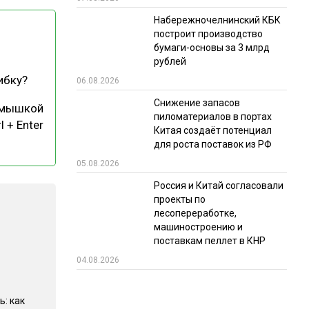
Набережночелнинский КБК
РЫНКИ СБЫТА
построит производство
В УСЛОВИЯХ САНКЦИЙ
бумаги-основы за 3 млрд
рублей
ибку?
06.08.2026
Снижение запасов
 мышкой
пиломатериалов в портах
l + Enter
Китая создаёт потенциал
для роста поставок из РФ
05.08.2026
ИТОГИ МЕРОПРИЯТИЙ
Россия и Китай согласовали
проекты по
лесопереработке,
машиностроению и
поставкам пеллет в КНР
04.08.2026
ь: как