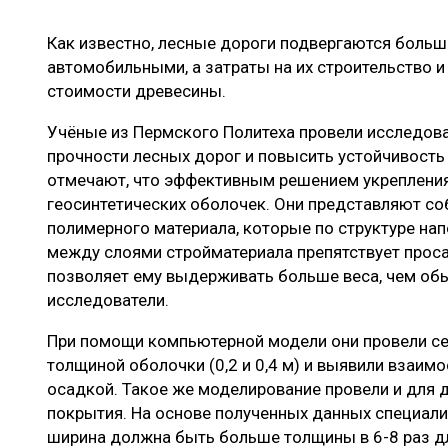
ЛЕСОВОССТАНОВЛЕНИЕ И ЗАЩИТА
СУШКА ДР
Как известно, лесные дороги подвергаются больш
ЛОГИСТИКА
МЕБЕЛЬНОЕ 
автомобильными, а затраты на их строительство 
ПРОИЗВОДСТВО ДРЕВЕСНЫХ ПЛИТ
стоимости древесины.
ЦБП
Учёные из Пермского Политеха провели исследов
прочности лесных дорог и повысить устойчивость
отмечают, что эффективным решением укрепления
ЭКСПЕРТНОЕ МНЕНИЕ
геосинтетических оболочек. Они представляют с
полимерного материала, которые по структуре на
между слоями стройматериала препятствует прос
позволяет ему выдерживать больше веса, чем о
исследователи.
При помощи компьютерной модели они провели се
толщиной оболочки (0,2 и 0,4 м) и выявили взаим
осадкой. Такое же моделирование провели и для 
покрытия. На основе полученных данных специали
ширина должна быть больше толщины в 6-8 раз дл