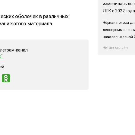
изменилась лог
ЛПК с 2022 года
ческих оболочек в различных
Чёрная полоса дл
вание этого материала
лесопромышленн
началась весной 2
Читать онлайн
елеграм-канал
с"
ей