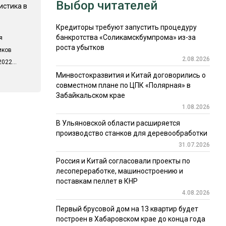
Выбор читателей
истика в
Кредиторы требуют запустить процедуру
банкротства «Соликамскбумпрома» из-за
я
роста убытков
иков
2.08.2026
022...
Минвостокразвития и Китай договорились о
совместном плане по ЦПК «Полярная» в
Забайкальском крае
1.08.2026
В Ульяновской области расширяется
производство станков для деревообработки
31.07.2026
Россия и Китай согласовали проекты по
лесопереработке, машиностроению и
поставкам пеллет в КНР
4.08.2026
Первый брусовой дом на 13 квартир будет
построен в Хабаровском крае до конца года