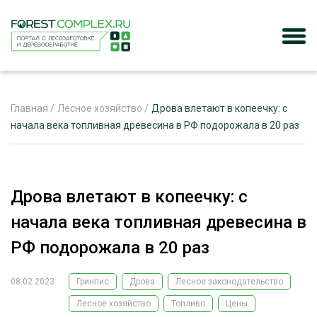
Главная
/
Лесное хозяйство
/
Дрова влетают в копеечку: с
начала века топливная древесина в РФ подорожала в 20 раз
ЖУРНАЛ «ЛЕСНОЙ КОМПЛЕКС»
О ПРОЕКТЕ
Дрова влетают в копеечку: с
РЕКЛАМОДАТЕЛЯМ
начала века топливная древесина в
РФ подорожала в 20 раз
08.02.2023
Гринпис
Дрова
Лесное законодательство
ЛЕСНОЕ ХОЗЯЙСТВО
ЭКСПЕРТНОЕ МНЕНИЕ
Лесное хозяйство
Топливо
Цены
ЛЕСОЗАГОТОВКА