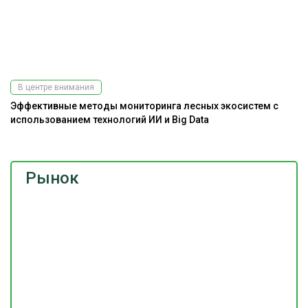
В центре внимания
Эффективные методы мониторинга лесных экосистем с
А
использованием технологий ИИ и Big Data
Рынок