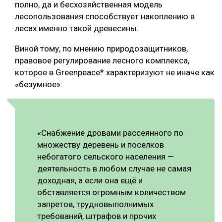
полно, да и бесхозяйственная модель
СУШКА ДРЕВЕСИНЫ
лесопользования способствует накоплению в
лесах именно такой древесины.
МЕБЕЛЬНОЕ ПРОИЗВОДСТВО
Виной тому, по мнению природозащитников,
правовое регулирование лесного комплекса,
которое в Greenpeace* характеризуют не иначе как
«безумное»:
«Снабжение дровами рассеянного по
множеству деревень и поселков
небогатого сельского населения —
деятельность в любом случае не самая
доходная, а если она ещё и
обставляется огромным количеством
запретов, трудновыполнимых
требований, штрафов и прочих