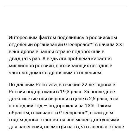
ОБРАБОТКА ДРЕВЕСИНЫ
ЦИФРОВАЯ СРЕДА
РУБРИКИ
БИОЭНЕРГЕТИКА
Интересным фактом поделились в российском
ТЕМАТИЧЕСКИЕ ПРОЕКТЫ
ЛЕСОВОССТАНОВЛЕНИЕ И ЗАЩИТА
отделении организации Greenpeace*: с начала XXI
ЛОГИСТИКА
века дрова в нашей стране подорожали в
ПОДБОРКИ СТАТЕЙ
двадцать раз. А ведь эта проблема касается
ПРОИЗВОДСТВО ДРЕВЕСНЫХ ПЛИТ
миллионов россиян, проживающих сегодня в
ЦБП
частных домах с дровяным отоплением.
По данным Росстата, в течение 22 лет дрова в
КОМПЛЕКСНАЯ ПЕРЕРАБОТКА
России подорожали в 19,3 раза. За последнее
ЛЕСОПИЛЕНИЕ
десятилетие они выросли в цене в 2,5 раза, а за
последний год — подорожали на 13%. Таким
ДЕРЕВЯННОЕ ДОМОСТРОЕНИЕ
образом, отмечают в Greenpeace*, с каждым
БЕЗОПАСНОЕ ПРОИЗВОДСТВО
годом дрова становятся всё менее доступными
для населения, несмотря на то, что лесов в стране
СОРТИРОВКА ДРЕВЕСИНЫ