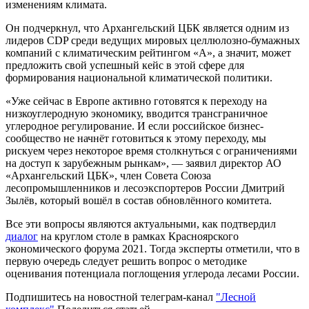
изменениям климата.
Он подчеркнул, что Архангельский ЦБК является одним из
лидеров CDP среди ведущих мировых целлюлозно-бумажных
компаний с климатическим рейтингом «А», а значит, может
предложить свой успешный кейс в этой сфере для
формирования национальной климатической политики.
«Уже сейчас в Европе активно готовятся к переходу на
низкоуглеродную экономику, вводится трансграничное
углеродное регулирование. И если российское бизнес-
сообщество не начнёт готовиться к этому переходу, мы
рискуем через некоторое время столкнуться с ограничениями
на доступ к зарубежным рынкам», — заявил директор АО
«Архангельский ЦБК», член Совета Союза
лесопромышленников и лесоэкспортеров России Дмитрий
Зылёв, который вошёл в состав обновлённого комитета.
Все эти вопросы являются актуальными, как подтвердил
диалог
на круглом столе в рамках Красноярского
экономического форума 2021. Тогда эксперты отметили, что в
первую очередь следует решить вопрос о методике
оценивания потенциала поглощения углерода лесами России.
Подпишитесь на новостной телеграм-канал
"Лесной