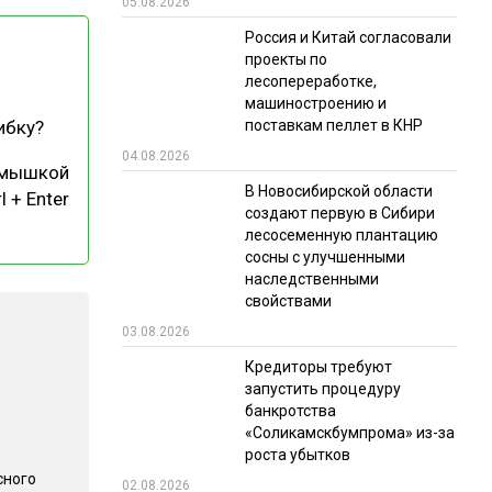
05.08.2026
РЫНКИ СБЫТА
Россия и Китай согласовали
проекты по
В УСЛОВИЯХ САНКЦИЙ
лесопереработке,
машиностроению и
поставкам пеллет в КНР
ибку?
04.08.2026
 мышкой
В Новосибирской области
l + Enter
создают первую в Сибири
лесосеменную плантацию
сосны с улучшенными
ИТОГИ МЕРОПРИЯТИЙ
наследственными
свойствами
03.08.2026
Кредиторы требуют
запустить процедуру
банкротства
«Соликамскбумпрома» из-за
роста убытков
сного
02.08.2026