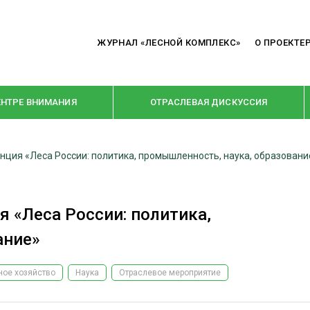
ЖУРНАЛ «ЛЕСНОЙ КОМПЛЕКС»
О ПРОЕКТЕ
ЕНТРЕ ВНИМАНИЯ
ОТРАСЛЕВАЯ ДИСКУССИЯ
нция «Леса России: политика, промышленность, наука, образовани
РУБРИКИ
Я ПЕРЕРАБОТКА
НОВОСТИ
 «Леса России: политика,
Е
КРУПНЫМ ПЛАНОМ
ание»
ОЕ ДОМОСТРОЕНИЕ
ВЗГЛЯД ИЗНУТРИ
 ПРОИЗВОДСТВО
В ЦЕНТРЕ ВНИМАНИЯ
ное хозяйство
Наука
Отраслевое мероприятие
 ДРЕВЕСИНЫ
ПРЕДПРИЯТИЯ ЛПК