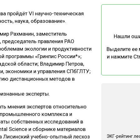
ЕВЕСИНЫ
РЫНОК
ова пройдёт VI научно-техническая
ПРОИЗВОДСТВО
ТЕХНОЛОГИИ
сть, наука, образование».
ОТРАСЛЕВАЯ ДИСКУССИЯ
мир Рахманин, заместитель
Нашли ош
, председатель правления РАО
проблемам экологии и продуктивности
Выделите ее
ой программы «Гринпис России*»;
и нажмите Ctr
дской области; Владимир Петров,
и, экономики и управления СПбГЛТУ;
КАЛЕНДАРЬ ВЫСТАВОК
итию дистанционных методов в
ризнанные эксперты.
ть мнения экспертов относительно
опромышленного комплекса и
ьтаты собственных исследований в
ntal Science и сборнике материалов
 в Лисинский учебно-опытный лесхоз
ЭКГ-рейтинг ле