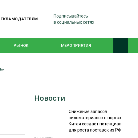
Подписывайтесь
РЕКЛАМОДАТЕЛЯМ
в социальных сетях
РЫНОК
МЕРОПРИЯТИЯ
е»
ТЕМАТИЧЕСКИЕ ПРОЕКТЫ
ЛЕСДРЕВМАШ 2022
Новости
WOODEX-2021
Снижение запасов
пиломатериалов в портах
ПОДБОРКИ СТАТЕЙ
Китая создаёт потенциал
для роста поставок из РФ
СУШКА ДРЕВЕСИНЫ