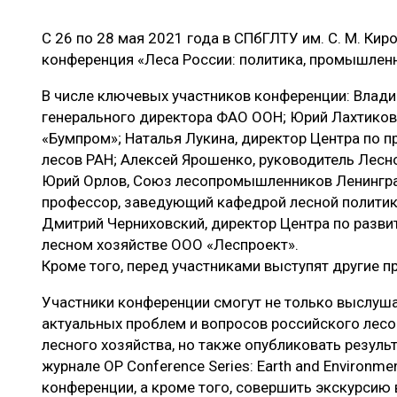
ЛЕСОВОССТАНОВЛЕНИЕ И ЗАЩИТА
СУШКА ДР
С 26 по 28 мая 2021 года в СПбГЛТУ им. С. М. Кир
ЛОГИСТИКА
МЕБЕЛЬНОЕ 
конференция «Леса России: политика, промышленно
ПРОИЗВОДСТВО ДРЕВЕСНЫХ ПЛИТ
В числе ключевых участников конференции: Влади
ЦБП
генерального директора ФАО ООН; Юрий Лахтиков
«Бумпром»; Наталья Лукина, директор Центра по 
лесов РАН; Алексей Ярошенко, руководитель Лесн
ЭКСПЕРТНОЕ МНЕНИЕ
Юрий Орлов, Союз лесопромышленников Ленингра
профессор, заведующий кафедрой лесной политик
Дмитрий Черниховский, директор Центра по разв
лесном хозяйстве ООО «Леспроект».
Кроме того, перед участниками выступят другие п
Участники конференции смогут не только выслуша
актуальных проблем и вопросов российского лес
лесного хозяйства, но также опубликовать резул
журнале OP Conference Series: Earth and Environme
конференции, а кроме того, совершить экскурсию