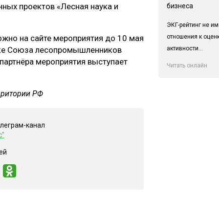
нных проектов «Лесная наука и
бизнеса
ЭКГ-рейтинг не им
отношения к оцен
ожно на сайте мероприятия до 10 мая
активности...
жке Союза лесопромышленников
партнёра мероприятия выступает
Читать онлайн
рритории РФ
елеграм-канал
с"
ей