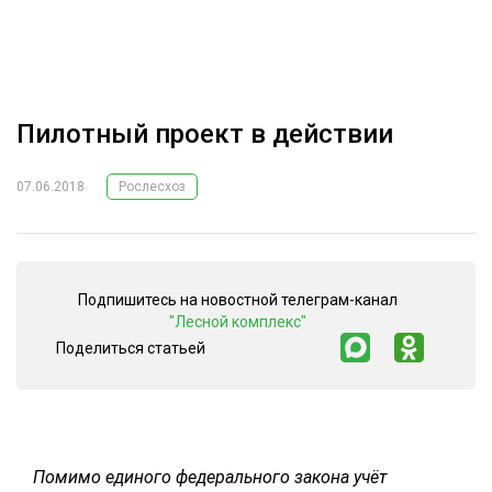
ОБРАБОТКА ДРЕВЕСИНЫ
ЦИФРОВАЯ СРЕДА
РУБРИКИ
БИОЭНЕРГЕТИКА
Пилотный проект в действии
ТЕМАТИЧЕСКИЕ ПРОЕКТЫ
ЛЕСОВОССТАНОВЛЕНИЕ И ЗАЩИТА
ЛОГИСТИКА
07.06.2018
Рослесхоз
ПОДБОРКИ СТАТЕЙ
ПРОИЗВОДСТВО ДРЕВЕСНЫХ ПЛИТ
ЦБП
Подпишитесь на новостной телеграм-канал
"Лесной комплекс"
КОМПЛЕКСНАЯ ПЕРЕРАБОТКА
Поделиться статьей
ЛЕСОПИЛЕНИЕ
ДЕРЕВЯННОЕ ДОМОСТРОЕНИЕ
БЕЗОПАСНОЕ ПРОИЗВОДСТВО
Помимо единого федерального закона учёт
СОРТИРОВКА ДРЕВЕСИНЫ