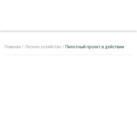
Главная
/
Лесное хозяйство
/
Пилотный проект в действии
ЖУРНАЛ «ЛЕСНОЙ КОМПЛЕКС»
О ПРОЕКТЕ
РЕКЛАМОДАТЕЛЯМ
ЛЕСНОЕ ХОЗЯЙСТВО
ЭКСПЕРТНОЕ МНЕНИЕ
ЛЕСОЗАГОТОВКА