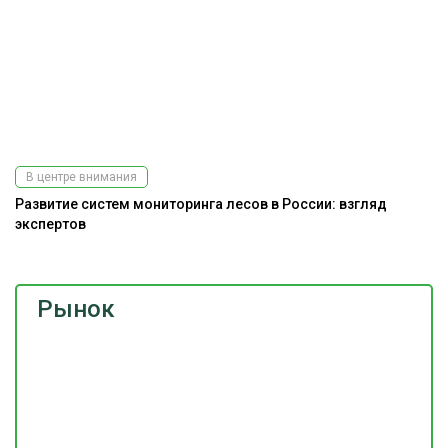
В центре внимания
Развитие систем мониторинга лесов в России: взгляд
На
экспертов
Рынок