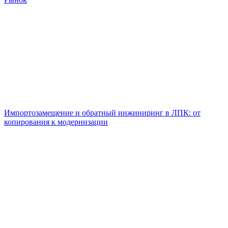
Импортозамещение и обратный инжиниринг в ЛПК: от
копирования к модернизации