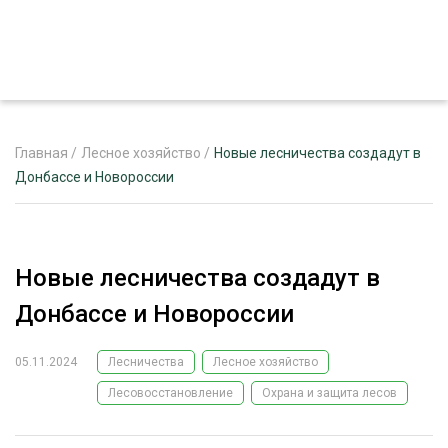
Главная
/
Лесное хозяйство
/
Новые лесничества создадут в
Донбассе и Новороссии
ЖУРНАЛ «ЛЕСНОЙ КОМПЛЕКС»
О ПРОЕКТЕ
Новые лесничества создадут в
РЕКЛАМОДАТЕЛЯМ
Донбассе и Новороссии
05.11.2024
Лесничества
Лесное хозяйство
Лесовосстановление
Охрана и защита лесов
ЛЕСНОЕ ХОЗЯЙСТВО
ЭКСПЕРТНОЕ МНЕНИЕ
ЛЕСОЗАГОТОВКА