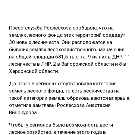
ОБРАБОТКА ДРЕВЕСИНЫ
ЦИФРОВАЯ СРЕДА
РУБРИКИ
Пресс-служба Рослесхоза сообщила, что на
БИОЭНЕРГЕТИКА
землях лесного фонда этих территорий создадут
ТЕМАТИЧЕСКИЕ ПРОЕКТЫ
ЛЕСОВОССТАНОВЛЕНИЕ И ЗАЩИТА
30 новых лесничеств. Они расположатся на
бывших землях лесохозяйственного назначения
ЛОГИСТИКА
на общей площади 681,5 тыс. га. 9 из них в ДНР, 11
ПОДБОРКИ СТАТЕЙ
ПРОИЗВОДСТВО ДРЕВЕСНЫХ ПЛИТ
лесничеств в ЛНР, 2 в Запорожской области и 8 в
Херсонской области.
ЦБП
До этого в регионах отсутствовала категория
КОМПЛЕКСНАЯ ПЕРЕРАБОТКА
земель лесного фонда, то есть лесничества на
такой категории земель образовываются впервые,
ЛЕСОПИЛЕНИЕ
отметила замглавы Рослесхоза Анастасия
ДЕРЕВЯННОЕ ДОМОСТРОЕНИЕ
Винокурова.
БЕЗОПАСНОЕ ПРОИЗВОДСТВО
Чтобы у регионов была возможность вести
лесное хозяйство, в течение этого года в
СОРТИРОВКА ДРЕВЕСИНЫ