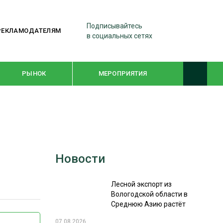
Подписывайтесь
РЕКЛАМОДАТЕЛЯМ
в социальных сетях
РЫНОК
МЕРОПРИЯТИЯ
ТЕМАТИЧЕСКИЕ ПРОЕКТЫ
ЛЕСДРЕВМАШ 2022
Новости
WOODEX-2021
Лесной экспорт из
ПОДБОРКИ СТАТЕЙ
Вологодской области в
Среднюю Азию растёт
СУШКА ДРЕВЕСИНЫ
07.08.2026