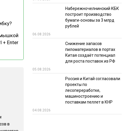
Набережночелнинский КБК
РЫНКИ СБЫТА
построит производство
В УСЛОВИЯХ САНКЦИЙ
бумаги-основы за 3 млрд
ибку?
рублей
06.08.2026
 мышкой
l + Enter
Снижение запасов
пиломатериалов в портах
Китая создаёт потенциал
для роста поставок из РФ
05.08.2026
ИТОГИ МЕРОПРИЯТИЙ
Россия и Китай согласовали
проекты по
лесопереработке,
машиностроению и
поставкам пеллет в КНР
04.08.2026
м
сов в
экспертов