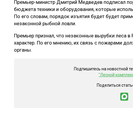
Премьер-министр Дмитрий Медведев подписал пор
ЛЕСОВОССТАНОВЛЕНИЕ И ЗАЩИТА
СУШКА ДР
бюджета техники и оборудования, которые исполь
ЛОГИСТИКА
МЕБЕЛЬНОЕ 
По его словам, порядок изъятия будет будет прим
незаконной рыбной ловли.
ПРОИЗВОДСТВО ДРЕВЕСНЫХ ПЛИТ
Премьер признал, что незаконные вырубки леса в
ЦБП
характер. По его мнению, их связь с пожарами д
органы.
ЭКСПЕРТНОЕ МНЕНИЕ
Подпишитесь на новостной т
"Лесной комплек
Поделиться стать