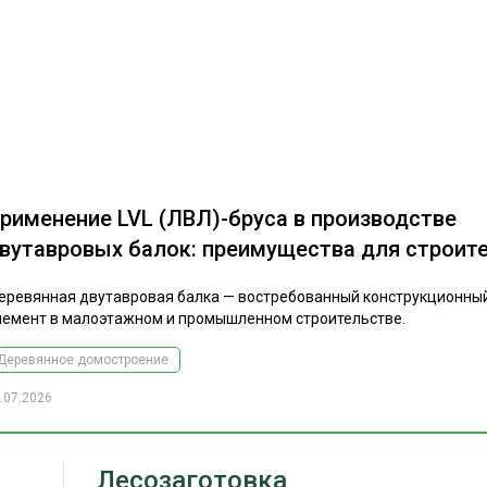
рименение LVL (ЛВЛ)-бруса в производстве
вутавровых балок: преимущества для строит
еревянная двутавровая балка — востребованный конструкционны
лемент в малоэтажном и промышленном строительстве.
Деревянное домостроение
.07.2026
Лесозаготовка