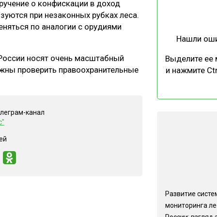
учение о конфискации в доход
ЕВЕСИНЫ
РЫНОК
зуются при незаконных рубках леса.
ПРОИЗВОДСТВО
ТЕХНОЛОГИИ
еняться по аналогии с орудиями
Нашли ош
ОТРАСЛЕВАЯ ДИСКУССИЯ
 России носят очень масштабный
Выделите ее
олжны проверить правоохранительные
и нажмите Ctr
елеграм-канал
КАЛЕНДАРЬ ВЫСТАВОК
с"
ей
Развитие систе
мониторинга ле
России: взгляд 