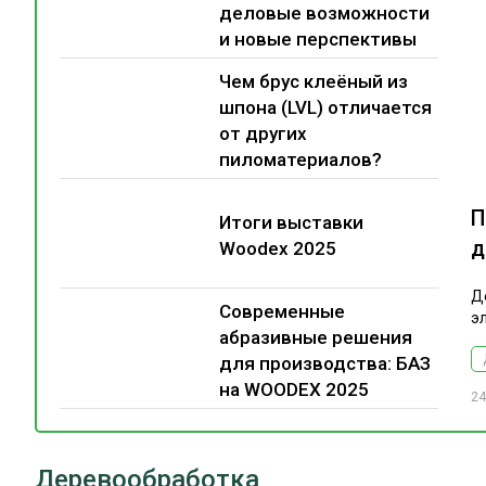
деловые возможности
и новые перспективы
Чем брус клеёный из
шпона (LVL) отличается
от других
пиломатериалов?
П
Итоги выставки
д
Woodex 2025
Д
Современные
э
абразивные решения
для производства: БАЗ
на WOODEX 2025
24
Деревообработка