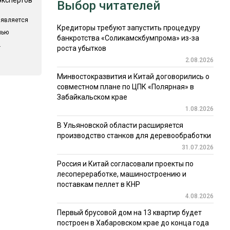
Выбор читателей
 является
Кредиторы требуют запустить процедуру
лью
банкротства «Соликамскбумпрома» из-за
.
роста убытков
2.08.2026
Минвостокразвития и Китай договорились о
совместном плане по ЦПК «Полярная» в
Забайкальском крае
1.08.2026
В Ульяновской области расширяется
производство станков для деревообработки
31.07.2026
Россия и Китай согласовали проекты по
лесопереработке, машиностроению и
поставкам пеллет в КНР
4.08.2026
Первый брусовой дом на 13 квартир будет
построен в Хабаровском крае до конца года