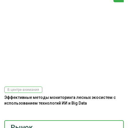
В центре внимания
Эффективные методы мониторинга лесных экосистем с
Ра
использованием технологий ИИ и Big Data
э
Рынок