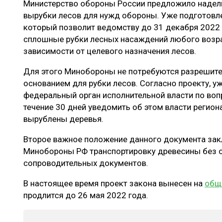
Министерство обороны России предложило надел
ЛЕСОВОССТАНОВЛЕНИЕ И ЗАЩИТА
СУШКА ДР
вырубки лесов для нужд обороны. Уже подготовл
ЛОГИСТИКА
МЕБЕЛЬНОЕ 
который позволит ведомству до 31 декабря 2022
сплошные рубки лесных насаждений любого возра
ПРОИЗВОДСТВО ДРЕВЕСНЫХ ПЛИТ
зависимости от целевого назначения лесов.
ЦБП
Для этого Минобороны не потребуются разрешит
основанием для рубки лесов. Согласно проекту, 
федеральный орган исполнительной власти по во
ЭКСПЕРТНОЕ МНЕНИЕ
течение 30 дней уведомить об этом власти регион
вырублены деревья.
Второе важное положение данного документа зак
Минобороны РФ транспортировку древесины без 
сопроводительных документов.
В настоящее время проект закона вынесен на
общ
продлится до 26 мая 2022 года.