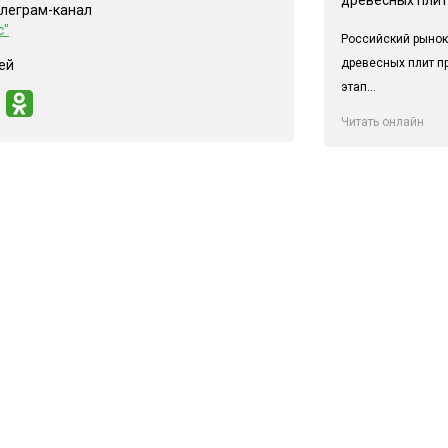
елеграм-канал
с"
Российский рынок
древесных плит п
ей
этап...
Читать онлайн