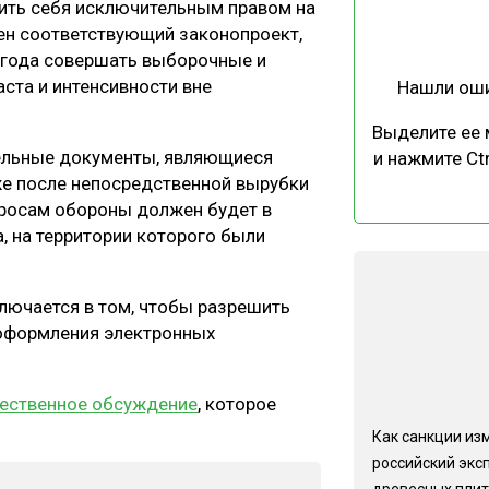
ить себя исключительным правом на
ЕВЕСИНЫ
РЫНОК
ен соответствующий законопроект,
ПРОИЗВОДСТВО
ТЕХНОЛОГИИ
 года совершать выборочные и
ста и интенсивности вне
Нашли ош
ОТРАСЛЕВАЯ ДИСКУССИЯ
Выделите ее
ельные документы, являющиеся
и нажмите Ctr
уже после непосредственной вырубки
просам обороны должен будет в
а, на территории которого были
КАЛЕНДАРЬ ВЫСТАВОК
лючается в том, чтобы разрешить
оформления электронных
ественное обсуждение
, которое
Как санкции из
российский экс
древесных плит