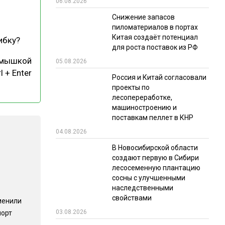
06.08.2026
РЫНКИ СБЫТА
Снижение запасов
пиломатериалов в портах
В УСЛОВИЯХ САНКЦИЙ
Китая создаёт потенциал
ибку?
для роста поставок из РФ
 мышкой
05.08.2026
l + Enter
Россия и Китай согласовали
проекты по
лесопереработке,
машиностроению и
поставкам пеллет в КНР
ИТОГИ МЕРОПРИЯТИЙ
04.08.2026
В Новосибирской области
создают первую в Сибири
лесосеменную плантацию
сосны с улучшенными
наследственными
свойствами
менили
03.08.2026
порт