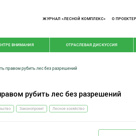
ЖУРНАЛ «ЛЕСНОЙ КОМПЛЕКС»
О ПРОЕКТЕ
ЕНТРЕ ВНИМАНИЯ
ОТРАСЛЕВАЯ ДИСКУССИЯ
ь правом рубить лес без разрешений
РУБРИКИ
Я ПЕРЕРАБОТКА
НОВОСТИ
равом рубить лес без разрешений
Е
КРУПНЫМ ПЛАНОМ
ОЕ ДОМОСТРОЕНИЕ
ВЗГЛЯД ИЗНУТРИ
льство
Законопроект
Лесное хозяйство
 ПРОИЗВОДСТВО
В ЦЕНТРЕ ВНИМАНИЯ
 ДРЕВЕСИНЫ
ПРЕДПРИЯТИЯ ЛПК