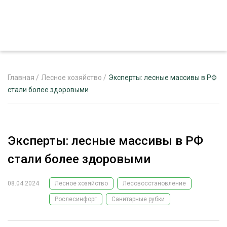
Главная
/
Лесное хозяйство
/
Эксперты: лесные массивы в РФ
стали более здоровыми
ЖУРНАЛ «ЛЕСНОЙ КОМПЛЕКС»
О ПРОЕКТЕ
Эксперты: лесные массивы в РФ
РЕКЛАМОДАТЕЛЯМ
стали более здоровыми
08.04.2024
Лесное хозяйство
Лесовосстановление
Рослесинфорг
Санитарные рубки
ЛЕСНОЕ ХОЗЯЙСТВО
ЭКСПЕРТНОЕ МНЕНИЕ
ЛЕСОЗАГОТОВКА