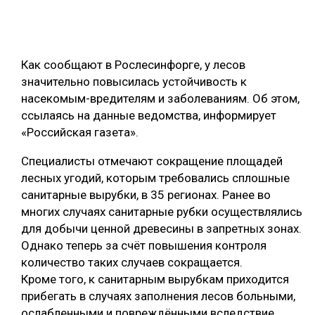
ОБРАБОТКА ДРЕВЕСИНЫ
ЦИФРОВАЯ СРЕДА
РУБРИКИ
Как сообщают в Рослесинфорге, у лесов
БИОЭНЕРГЕТИКА
значительно повысилась устойчивость к
ТЕМАТИЧЕСКИЕ ПРОЕКТЫ
ЛЕСОВОССТАНОВЛЕНИЕ И ЗАЩИТА
насекомым-вредителям и заболеваниям. Об этом,
ссылаясь на данные ведомства, информирует
ЛОГИСТИКА
«Российская газета».
ПОДБОРКИ СТАТЕЙ
ПРОИЗВОДСТВО ДРЕВЕСНЫХ ПЛИТ
Специалисты отмечают сокращение площадей
ЦБП
лесных угодий, которым требовались сплошные
санитарные вырубки, в 35 регионах. Ранее во
КОМПЛЕКСНАЯ ПЕРЕРАБОТКА
многих случаях санитарные рубки осуществлялись
для добычи ценной древесины в запретных зонах.
ЛЕСОПИЛЕНИЕ
Однако теперь за счёт повышения контроля
ДЕРЕВЯННОЕ ДОМОСТРОЕНИЕ
количество таких случаев сокращается.
Кроме того, к санитарным вырубкам приходится
БЕЗОПАСНОЕ ПРОИЗВОДСТВО
прибегать в случаях заполнения лесов больными,
СОРТИРОВКА ДРЕВЕСИНЫ
ослабленными и повреждёнными вследствие