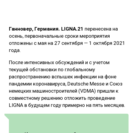
ОБРАБОТКА ДРЕВЕСИНЫ
ЦИФРОВАЯ СРЕДА
РУБРИКИ
Ганновер, Германия.
LIGNA.21
перенесена на
БИОЭНЕРГЕТИКА
осень, первоначальные сроки мероприятия
ТЕМАТИЧЕСКИЕ ПРОЕКТЫ
ЛЕСОВОССТАНОВЛЕНИЕ И ЗАЩИТА
отложены с мая на 27 сентября — 1 октября 2021
года.
ЛОГИСТИКА
ПОДБОРКИ СТАТЕЙ
ПРОИЗВОДСТВО ДРЕВЕСНЫХ ПЛИТ
После интенсивных обсуждений и с учетом
текущей обстановки по глобальному
ЦБП
распространению вспышек инфекции на фоне
пандемии коронавируса, Deutsche Messe и Союз
КОМПЛЕКСНАЯ ПЕРЕРАБОТКА
немецких машиностроителей (VDMA) пришли к
совместному решению отложить проведение
ЛЕСОПИЛЕНИЕ
LIGNA в будущем году примерно на пять месяцев.
ДЕРЕВЯННОЕ ДОМОСТРОЕНИЕ
БЕЗОПАСНОЕ ПРОИЗВОДСТВО
СОРТИРОВКА ДРЕВЕСИНЫ