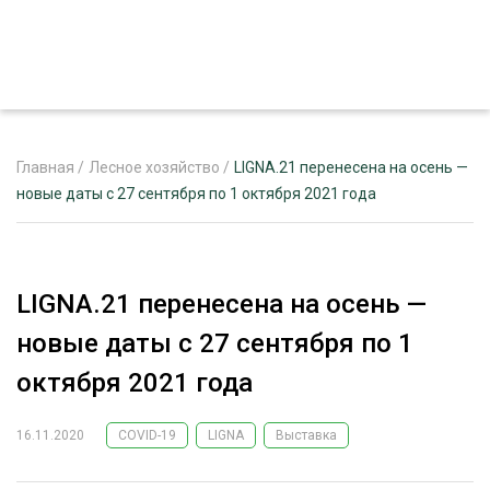
Главная
/
Лесное хозяйство
/
LIGNA.21 перенесена на осень —
новые даты с 27 сентября по 1 октября 2021 года
ЖУРНАЛ «ЛЕСНОЙ КОМПЛЕКС»
О ПРОЕКТЕ
LIGNA.21 перенесена на осень —
РЕКЛАМОДАТЕЛЯМ
новые даты с 27 сентября по 1
октября 2021 года
16.11.2020
COVID-19
LIGNA
Выставка
ЛЕСНОЕ ХОЗЯЙСТВО
ЭКСПЕРТНОЕ МНЕНИЕ
ЛЕСОЗАГОТОВКА