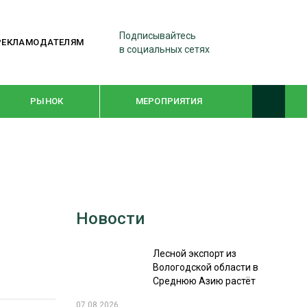
Подписывайтесь
РЕКЛАМОДАТЕЛЯМ
в социальных сетях
РЫНОК
МЕРОПРИЯТИЯ
ТЕМАТИЧЕСКИЕ ПРОЕКТЫ
ЛЕСДРЕВМАШ 2022
Новости
WOODEX-2021
Лесной экспорт из
ПОДБОРКИ СТАТЕЙ
Вологодской области в
Среднюю Азию растёт
СУШКА ДРЕВЕСИНЫ
07.08.2026