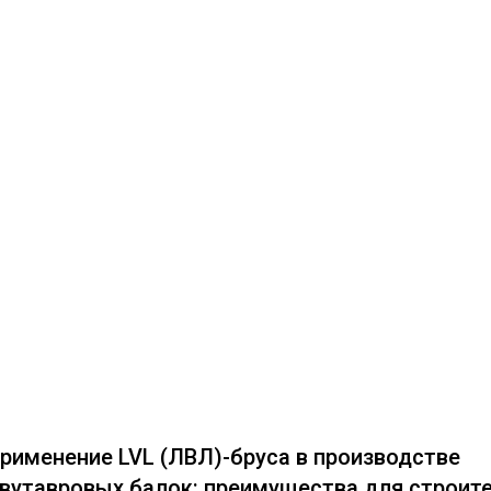
рименение LVL (ЛВЛ)-бруса в производстве
вутавровых балок: преимущества для строит