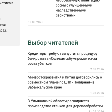
лесосеменную плантацию
истика в
сосны с улучшенными
наследственными
свойствами
я
03.08.2026
иков
022...
Выбор читателей
Кредиторы требуют запустить процедуру
банкротства «Соликамскбумпрома» из-за
роста убытков
2.08.2026
Минвостокразвития и Китай договорились о
совместном плане по ЦПК «Полярная» в
Забайкальском крае
1.08.2026
В Ульяновской области расширяется
производство станков для деревообработки
31.07.2026