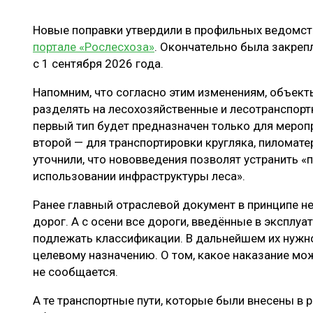
ЛЕСОВОССТАНОВЛЕНИЕ И ЗАЩИТА
СУШКА ДР
Новые поправки утвердили в профильных ведомст
ЛОГИСТИКА
МЕБЕЛЬНОЕ 
портале «Рослесхоза»
. Окончательно была закрепл
ПРОИЗВОДСТВО ДРЕВЕСНЫХ ПЛИТ
с 1 сентября 2026 года.
ЦБП
Напомним, что согласно этим изменениям, объект
разделять на лесохозяйственные и лесотранспорт
первый тип будет предназначен только для мероп
ЭКСПЕРТНОЕ МНЕНИЕ
второй — для транспортировки кругляка, пиломате
уточнили, что нововведения позволят устранить 
использовании инфраструктуры леса».
Ранее главный отраслевой документ в принципе н
дорог. А с осени все дороги, введённые в эксплуа
подлежать классификации. В дальнейшем их нужно
целевому назначению. О том, какое наказание мо
не сообщается.
А те транспортные пути, которые были внесены в р