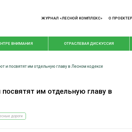
ЖУРНАЛ «ЛЕСНОЙ КОМПЛЕКС»
О ПРОЕКТЕ
ЕНТРЕ ВНИМАНИЯ
ОТРАСЛЕВАЯ ДИСКУССИЯ
т и посвятят им отдельную главу в Лесном кодексе
РУБРИКИ
Я ПЕРЕРАБОТКА
НОВОСТИ
 посвятят им отдельную главу в
Е
КРУПНЫМ ПЛАНОМ
ОЕ ДОМОСТРОЕНИЕ
ВЗГЛЯД ИЗНУТРИ
 ПРОИЗВОДСТВО
В ЦЕНТРЕ ВНИМАНИЯ
есные дороги
 ДРЕВЕСИНЫ
ПРЕДПРИЯТИЯ ЛПК