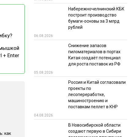
Набережночелнинский КБК
РЫНКИ СБЫТА
построит производство
В УСЛОВИЯХ САНКЦИЙ
бумаги-основы за 3 млрд
рублей
ибку?
06.08.2026
Снижение запасов
 мышкой
пиломатериалов в портах
l + Enter
Китая создаёт потенциал
для роста поставок из РФ
05.08.2026
ИТОГИ МЕРОПРИЯТИЙ
Россия и Китай согласовали
проекты по
лесопереработке,
машиностроению и
поставкам пеллет в КНР
04.08.2026
В Новосибирской области
создают первую в Сибири
ь: как