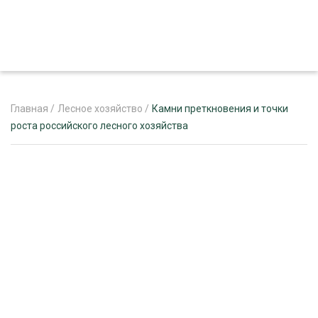
Главная
/
Лесное хозяйство
/
Камни преткновения и точки
роста российского лесного хозяйства
ЖУРНАЛ «ЛЕСНОЙ КОМПЛЕКС»
О ПРОЕКТЕ
РЕКЛАМОДАТЕЛЯМ
ЛЕСНОЕ ХОЗЯЙСТВО
ЭКСПЕРТНОЕ МНЕНИЕ
ЛЕСОЗАГОТОВКА