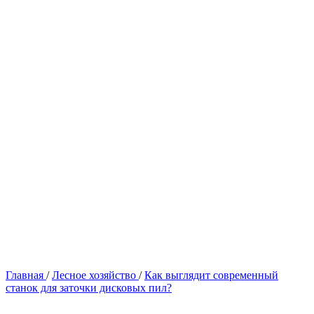
Главная
/
Лесное хозяйство
/
Как выглядит современный
станок для заточки дисковых пил?