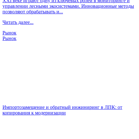
XXI веке играют одну из ключевых ролей в мониторинге и
управлении лесными экосистемами. Инновационные методы
позволяют обрабатывать и...
Читать далее...
Рынок
Рынок
Импортозамещение и обратный инжиниринг в ЛПК: от
копирования к модернизации