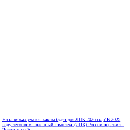
На ошибках учатся: каким будет для ЛПК 2026 год?
В 2025
году лесопромышленный комплекс (ЛПК) России пережил...
Читать онлайн