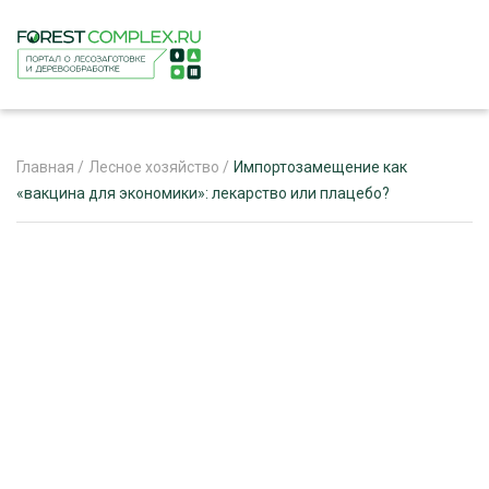
Главная
/
Лесное хозяйство
/
Импортозамещение как
«вакцина для экономики»: лекарство или плацебо?
ЖУРНАЛ «ЛЕСНОЙ КОМПЛЕКС»
О ПРОЕКТЕ
РЕКЛАМОДАТЕЛЯМ
ЛЕСНОЕ ХОЗЯЙСТВО
ЭКСПЕРТНОЕ МНЕНИЕ
ЛЕСОЗАГОТОВКА