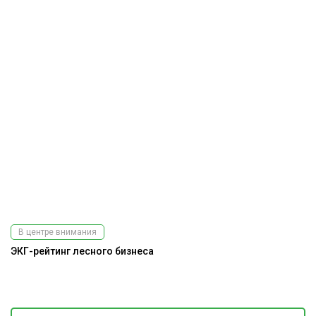
В центре внимания
ЭКГ-рейтинг лесного бизнеса
Э
ис