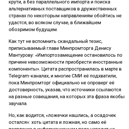
крути, а без параллельного импорта и поиска
альтернативных поставщиков в дружественных
странах по некоторым направлениям обойтись не
удастся, во всяком случае, в ближайшем
обозримом будущем.
Как тут не вспомнить скандальный тезис,
приписываемый главе Минпромторга Денису
Мантурову: «Импортозамещение остановилось по
причине невозможности приобрести иностранные
компоненты». Цитата распространилась в марте в
Telegram-каналах, и многие СМИ её подхватили,
пока Минпромторг официально не опроверг её
достоверность, указав, что источники ссылаются
на разные совещания, на которых эта фраза якобы
звучала.
Но, как водится, «ложечки нашлись, а осадочек
остался»: хоть цитата и ложная, но само её
появление в информационном поле наводит на