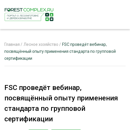
Главная
/
Лесное хозяйство
/
FSC проведёт вебинар,
посвящённый опыту применения стандарта по групповой
сертификации
ЖУРНАЛ «ЛЕСНОЙ КОМПЛЕКС»
О ПРОЕКТЕ
РЕКЛАМОДАТЕЛЯМ
FSC проведёт вебинар,
посвящённый опыту применения
стандарта по групповой
ЛЕСНОЕ ХОЗЯЙСТВО
сертификации
ЭКСПЕРТНОЕ МНЕНИЕ
ЛЕСОЗАГОТОВКА