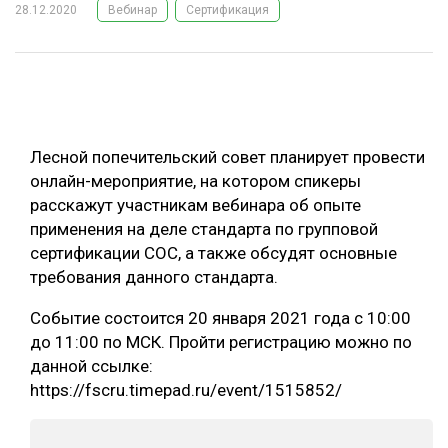
28.12.2020
Вебинар
Сертификация
ОБРАБОТКА ДРЕВЕСИНЫ
ЦИФРОВАЯ СРЕДА
РУБРИКИ
БИОЭНЕРГЕТИКА
ТЕМАТИЧЕСКИЕ ПРОЕКТЫ
ЛЕСОВОССТАНОВЛЕНИЕ И ЗАЩИТА
Лесной попечительский совет планирует провести
ЛОГИСТИКА
онлайн-мероприятие, на котором спикеры
ПОДБОРКИ СТАТЕЙ
расскажут участникам вебинара об опыте
ПРОИЗВОДСТВО ДРЕВЕСНЫХ ПЛИТ
применения на деле стандарта по групповой
ЦБП
сертификации COC, а также обсудят основные
требования данного стандарта.
КОМПЛЕКСНАЯ ПЕРЕРАБОТКА
Событие состоится 20 января 2021 года с 10:00
ЛЕСОПИЛЕНИЕ
до 11:00 по МСК. Пройти регистрацию можно по
данной ссылке:
ДЕРЕВЯННОЕ ДОМОСТРОЕНИЕ
https://fscru.timepad.ru/event/1515852/
БЕЗОПАСНОЕ ПРОИЗВОДСТВО
СОРТИРОВКА ДРЕВЕСИНЫ