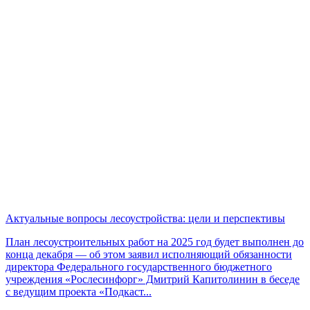
Актуальные вопросы лесоустройства: цели и перспективы
План лесоустроительных работ на 2025 год будет выполнен до
конца декабря — об этом заявил исполняющий обязанности
директора Федерального государственного бюджетного
учреждения «Рослесинфорг» Дмитрий Капитолинин в беседе
с ведущим проекта «Подкаст...