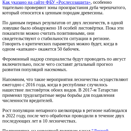
Как указано на сайте ФБУ «Рослесозащита»
, особенно
тщательно проверяют зоны произрастания дуба черешчатого,
который относится к ценным породам древесины.
По данным первых результатов от двух лесничеств, в одной
ловушке было обнаружено 18 особей листовёртки. Пока эти
показатели можно считать позитивными, они
свидетельствуют о стабильности ситуации в регионе.
Говорить о критических параметрах можно будет, когда в
одном «капкане» окажется 50 бабочек.
Феромонный надзор специалисты будут проводить по август
включительно, после чего составят детальный прогноз
развития популяций насекомых.
Напомним, что такие мероприятия лесничества осуществляют
ежегодно с 2016 года, когда в республике случилось
нашествие листовёрток обоих видов. В 2017-м Татарстан
применял трудозатратные меры борьбы для подавления
численности вредителей.
Рост популяции непарного шелкопряда в регионе наблюдался
в 2022 году, после чего обработки проводили в течение двух
последующих лет в 10 лесничествах.
Подпишитесь на новостной телеграм-канал
"Лесной