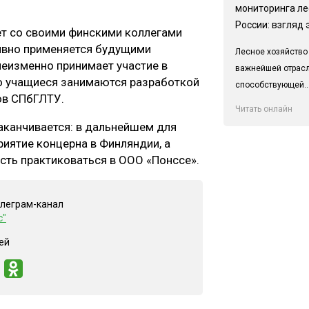
мониторинга ле
России: взгляд 
ет со своими финскими коллегами
тивно применяется будущими
Лесное хозяйство
неизменно принимает участие в
важнейшей отрас
о учащиеся занимаются разработкой
способствующей..
ов СПбГЛТУ.
Читать онлайн
заканчивается: в дальнейшем для
иятие концерна в Финляндии, а
ть практиковаться в ООО «Понссе».
елеграм-канал
с"
ей