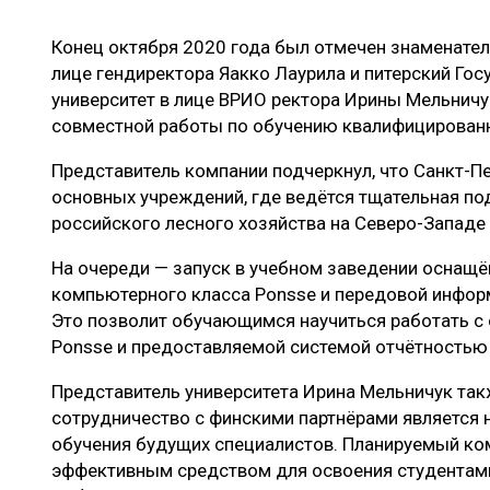
ЛЕСОВОССТАНОВЛЕНИЕ И ЗАЩИТА
СУШКА ДР
Конец октября 2020 года был отмечен знаменате
ЛОГИСТИКА
МЕБЕЛЬНОЕ 
лице гендиректора Яакко Лаурила и питерский Го
ПРОИЗВОДСТВО ДРЕВЕСНЫХ ПЛИТ
университет в лице ВРИО ректора Ирины Мельничу
совместной работы по обучению квалифицированн
ЦБП
Представитель компании подчеркнул, что Санкт-Пе
основных учреждений, где ведётся тщательная по
ЭКСПЕРТНОЕ МНЕНИЕ
российского лесного хозяйства на Северо-Западе
На очереди — запуск в учебном заведении оснащё
компьютерного класса Ponsse и передовой инфор
Это позволит обучающимся научиться работать с
Ponsse и предоставляемой системой отчётностью 
Представитель университета Ирина Мельничук такж
сотрудничество с финскими партнёрами являетс
обучения будущих специалистов. Планируемый ко
эффективным средством для освоения студентам