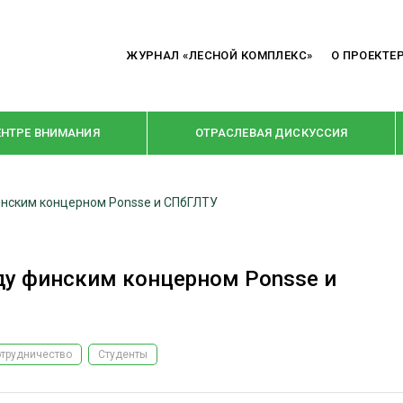
ЖУРНАЛ «ЛЕСНОЙ КОМПЛЕКС»
О ПРОЕКТЕ
ЕНТРЕ ВНИМАНИЯ
ОТРАСЛЕВАЯ ДИСКУССИЯ
нским концерном Ponsse и СПбГЛТУ
РУБРИКИ
Я ПЕРЕРАБОТКА
НОВОСТИ
у финским концерном Ponsse и
Е
КРУПНЫМ ПЛАНОМ
ОЕ ДОМОСТРОЕНИЕ
ВЗГЛЯД ИЗНУТРИ
 ПРОИЗВОДСТВО
В ЦЕНТРЕ ВНИМАНИЯ
трудничество
Студенты
 ДРЕВЕСИНЫ
ПРЕДПРИЯТИЯ ЛПК