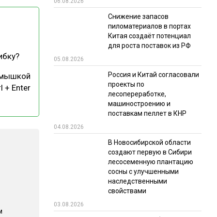
06.08.2026
РЫНКИ СБЫТА
Снижение запасов
пиломатериалов в портах
В УСЛОВИЯХ САНКЦИЙ
Китая создаёт потенциал
для роста поставок из РФ
ибку?
05.08.2026
Россия и Китай согласовали
 мышкой
проекты по
l + Enter
лесопереработке,
машиностроению и
поставкам пеллет в КНР
ИТОГИ МЕРОПРИЯТИЙ
04.08.2026
В Новосибирской области
создают первую в Сибири
лесосеменную плантацию
сосны с улучшенными
наследственными
свойствами
03.08.2026
м