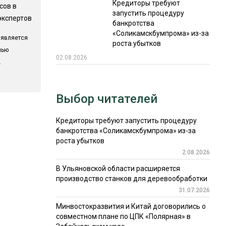
Кредиторы требуют
сов в
запустить процедуру
экспертов
банкротства
«Соликамскбумпрома» из-за
 является
роста убытков
лью
02.08.2026
.
Выбор читателей
Кредиторы требуют запустить процедуру
банкротства «Соликамскбумпрома» из-за
роста убытков
2.08.2026
В Ульяновской области расширяется
производство станков для деревообработки
31.07.2026
Минвостокразвития и Китай договорились о
совместном плане по ЦПК «Полярная» в