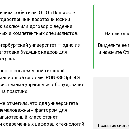
ЕВЕСИНЫ
РЫНОК
льным событием: ООО «Понссе» в
ПРОИЗВОДСТВО
ТЕХНОЛОГИИ
сударственный лесотехнический
ОТРАСЛЕВАЯ ДИСКУССИЯ
к заключили договор о ведении
ых и компетентных специалистов.
Нашли ош
тербургский университет — одно из
Выделите ее
дготовка будущих кадров для
и нажмите Ctr
 страны.
КАЛЕНДАРЬ ВЫСТАВОК
нного современной техникой
мационной системы PONSSEOpti 4G.
 системами управления оборудования
на практике.
е отметила, что для университета
я немаловажным фактором для
мпьютерный класс станет
и современных цифровых технологий
Развитие систе