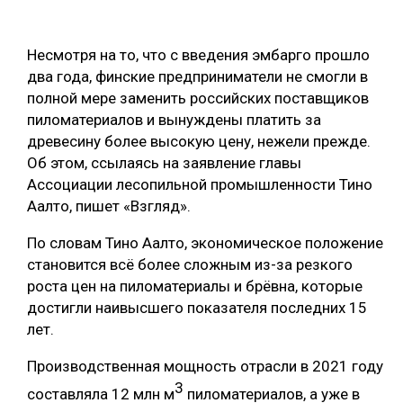
ОБРАБОТКА ДРЕВЕСИНЫ
Несмотря на то, что с введения эмбарго прошло
ЦИФРОВАЯ СРЕДА
РУБРИКИ
два года, финские предприниматели не смогли в
БИОЭНЕРГЕТИКА
полной мере заменить российских поставщиков
ТЕМАТИЧЕСКИЕ ПРОЕКТЫ
пиломатериалов и вынуждены платить за
ЛЕСОВОССТАНОВЛЕНИЕ И ЗАЩИТА
древесину более высокую цену, нежели прежде.
ЛОГИСТИКА
Об этом, ссылаясь на заявление главы
ПОДБОРКИ СТАТЕЙ
Ассоциации лесопильной промышленности Тино
ПРОИЗВОДСТВО ДРЕВЕСНЫХ ПЛИТ
Аалто, пишет «Взгляд».
ЦБП
По словам Тино Аалто, экономическое положение
становится всё более сложным из-за резкого
КОМПЛЕКСНАЯ ПЕРЕРАБОТКА
роста цен на пиломатериалы и брёвна, которые
ЛЕСОПИЛЕНИЕ
достигли наивысшего показателя последних 15
лет.
ДЕРЕВЯННОЕ ДОМОСТРОЕНИЕ
Производственная мощность отрасли в 2021 году
БЕЗОПАСНОЕ ПРОИЗВОДСТВО
3
составляла 12 млн м
пиломатериалов, а уже в
СОРТИРОВКА ДРЕВЕСИНЫ