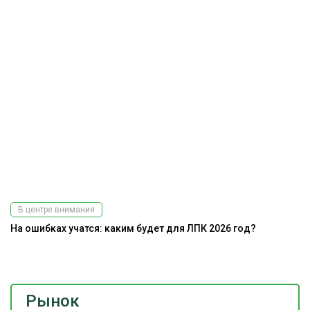
В центре внимания
На ошибках учатся: каким будет для ЛПК 2026 год?
До
г
Рынок