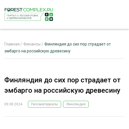
Главная
/
Финансы
/
Финляндия до сих пор страдает от
эмбарго на российскую древесину
ЖУРНАЛ «ЛЕСНОЙ КОМПЛЕКС»
О ПРОЕКТЕ
Финляндия до сих пор страдает от
РЕКЛАМОДАТЕЛЯМ
эмбарго на российскую древесину
09.08.2024
Пиломатериалы
Финляндия
ЛЕСНОЕ ХОЗЯЙСТВО
ЭКСПЕРТНОЕ МНЕНИЕ
ЛЕСОЗАГОТОВКА