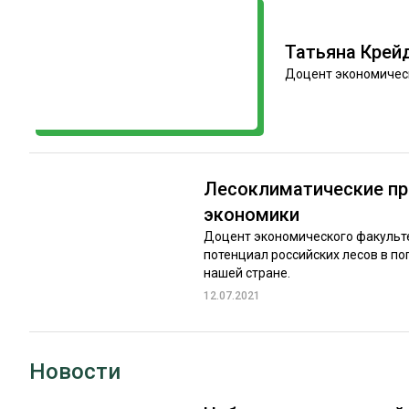
ЛЕСОВОССТАНОВЛЕНИЕ И ЗАЩИТА
СУШКА ДР
ЛОГИСТИКА
МЕБЕЛЬНОЕ 
Татьяна Крей
Доцент экономическ
ПРОИЗВОДСТВО ДРЕВЕСНЫХ ПЛИТ
ЦБП
ЭКСПЕРТНОЕ МНЕНИЕ
Лесоклиматические пр
экономики
Доцент экономического факульте
потенциал российских лесов в п
нашей стране.
12.07.2021
Новости