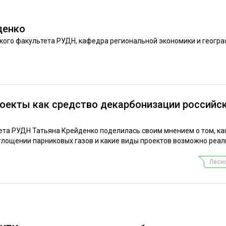
ЕВЕСИНЫ
РЫНОК
ПРОИЗВОДСТВО
ТЕХНОЛОГИИ
денко
ого факультета РУДН, кафедра региональной экономики и геогр
ОТРАСЛЕВАЯ ДИСКУССИЯ
оекты как средство декарбонизации российс
КАЛЕНДАРЬ ВЫСТАВОК
та РУДН Татьяна Крейденко поделилась своим мнением о том, ка
оглощении парниковых газов и какие виды проектов возможно реал
Лесно