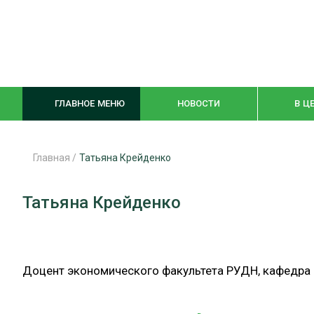
ГЛАВНОЕ МЕНЮ
НОВОСТИ
В Ц
Главная
/
Татьяна Крейденко
ЛЕСНОЕ ХОЗЯЙСТВО
КОМПЛЕКСНА
Татьяна Крейденко
ЛЕСОЗАГОТОВКА
ЛЕСОПИЛЕНИ
ОБРАБОТКА ДРЕВЕСИНЫ
ДЕРЕВЯНН
Доцент экономического факультета РУДН, кафедра 
ЦИФРОВАЯ СРЕДА
БЕЗОПАСНОЕ
БИОЭНЕРГЕТИКА
СОРТИРОВКА