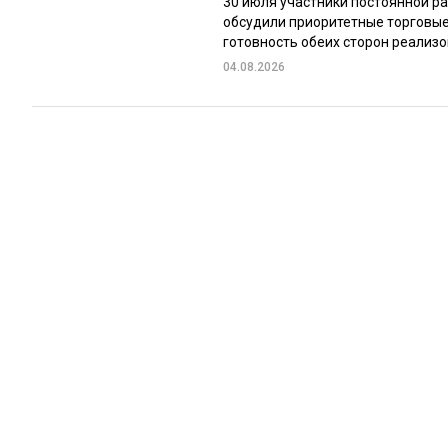
30 июля участники постоянной р
обсудили приоритетные торговые
готовность обеих сторон реализов
04.08.2026