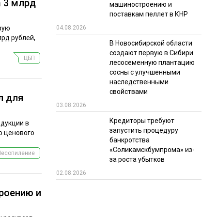
 3 млрд
машиностроению и
поставкам пеллет в КНР
вую
04.08.2026
рд рублей,
В Новосибирской области
создают первую в Сибири
ЦБП
лесосеменную плантацию
сосны с улучшенными
наследственными
свойствами
л для
03.08.2026
Кредиторы требуют
одукции в
запустить процедуру
о ценового
банкротства
«Соликамскбумпрома» из-
Лесопиление
за роста убытков
02.08.2026
троению и