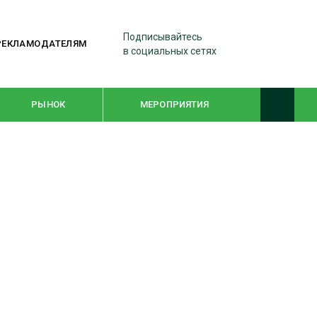
Подписывайтесь
РЕКЛАМОДАТЕЛЯМ
в социальных сетях
РЫНОК
МЕРОПРИЯТИЯ
ТЕМАТИЧЕСКИЕ ПРОЕКТЫ
ЛЕСДРЕВМАШ 2022
WOODEX-2021
ПОДБОРКИ СТАТЕЙ
СУШКА ДРЕВЕСИНЫ