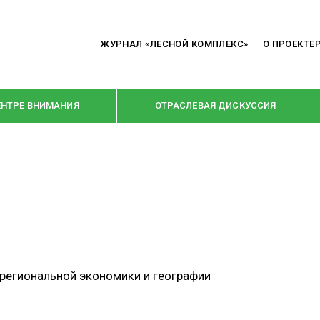
ЖУРНАЛ «ЛЕСНОЙ КОМПЛЕКС»
О ПРОЕКТЕ
ЕНТРЕ ВНИМАНИЯ
ОТРАСЛЕВАЯ ДИСКУССИЯ
РУБРИКИ
Я ПЕРЕРАБОТКА
НОВОСТИ
Е
КРУПНЫМ ПЛАНОМ
ОЕ ДОМОСТРОЕНИЕ
ВЗГЛЯД ИЗНУТРИ
региональной экономики и географии
 ПРОИЗВОДСТВО
В ЦЕНТРЕ ВНИМАНИЯ
 ДРЕВЕСИНЫ
ПРЕДПРИЯТИЯ ЛПК