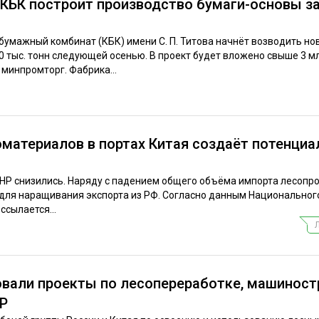
КБК построит производство бумаги-основы за
умажный комбинат (КБК) имени С. П. Титова начнёт возводить но
тыс. тонн следующей осенью. В проект будет вложено свыше 3 мл
инпромторг. Фабрика...
материалов в портах Китая создаёт потенциа
КНР снизились. Наряду с падением общего объёма импорта лесопр
 для наращивания экспорта из РФ. Согласно данным Национальног
ссылается...
овали проекты по лесопереработке, машинос
НР