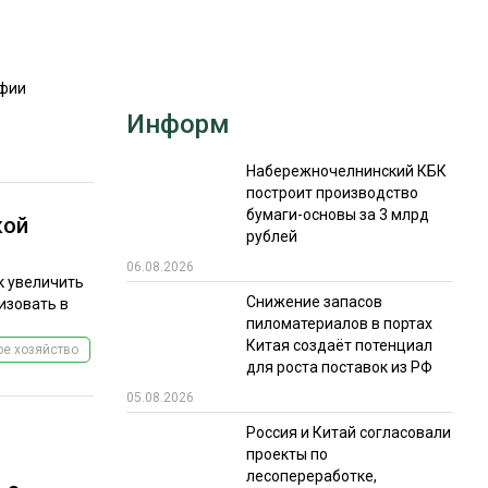
РЫНКИ СБЫТА
В УСЛОВИЯХ САНКЦИЙ
афии
Информ
Набережночелнинский КБК
построит производство
бумаги-основы за 3 млрд
кой
рублей
ИТОГИ МЕРОПРИЯТИЙ
06.08.2026
к увеличить
Снижение запасов
изовать в
пиломатериалов в портах
Китая создаёт потенциал
е хозяйство
для роста поставок из РФ
05.08.2026
Россия и Китай согласовали
проекты по
лесопереработке,