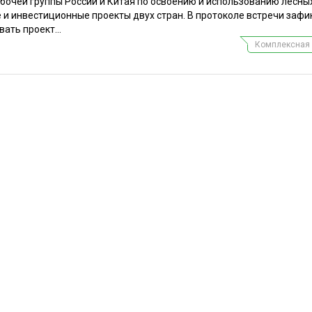
абочей группы России и Китая по освоению и использованию лесны
 и инвестиционные проекты двух стран. В протоколе встречи заф
ать проект...
Комплексная 