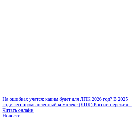
На ошибках учатся: каким будет для ЛПК 2026 год?
В 2025
году лесопромышленный комплекс (ЛПК) России пережил...
Читать онлайн
Новости