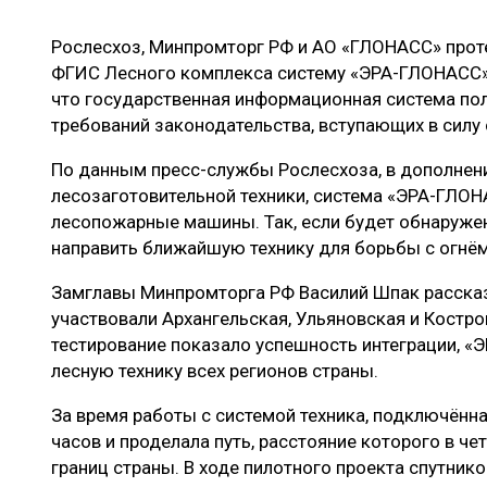
ЛЕСОВОССТАНОВЛЕНИЕ И ЗАЩИТА
СУШКА ДР
Рослесхоз, Минпромторг РФ и АО «ГЛОНАСС» прот
ЛОГИСТИКА
МЕБЕЛЬНОЕ 
ФГИС Лесного комплекса систему «ЭРА-ГЛОНАСС».
ПРОИЗВОДСТВО ДРЕВЕСНЫХ ПЛИТ
что государственная информационная система по
требований законодательства, вступающих в силу 
ЦБП
По данным пресс-службы Рослесхоза, в дополнени
лесозаготовительной техники, система «ЭРА-ГЛОН
ЭКСПЕРТНОЕ МНЕНИЕ
лесопожарные машины. Так, если будет обнаруже
направить ближайшую технику для борьбы с огнём
Замглавы Минпромторга РФ Василий Шпак рассказ
участвовали Архангельская, Ульяновская и Костр
тестирование показало успешность интеграции, «
лесную технику всех регионов страны.
За время работы с системой техника, подключённая
часов и проделала путь, расстояние которого в ч
границ страны. В ходе пилотного проекта спутни