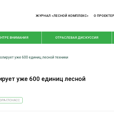
ЖУРНАЛ «ЛЕСНОЙ КОМПЛЕКС»
О ПРОЕКТЕ
ЕНТРЕ ВНИМАНИЯ
ОТРАСЛЕВАЯ ДИСКУССИЯ
лирует уже 600 единиц лесной техники
РУБРИКИ
Я ПЕРЕРАБОТКА
НОВОСТИ
рует уже 600 единиц лесной
Е
КРУПНЫМ ПЛАНОМ
ОЕ ДОМОСТРОЕНИЕ
ВЗГЛЯД ИЗНУТРИ
 ПРОИЗВОДСТВО
В ЦЕНТРЕ ВНИМАНИЯ
ЭРА-ГЛОНАСС
 ДРЕВЕСИНЫ
ПРЕДПРИЯТИЯ ЛПК