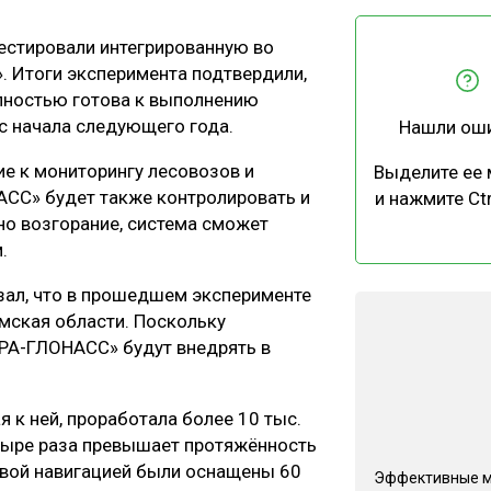
ЕВЕСИНЫ
РЫНОК
естировали интегрированную во
ПРОИЗВОДСТВО
ТЕХНОЛОГИИ
 Итоги эксперимента подтвердили,
ОТРАСЛЕВАЯ ДИСКУССИЯ
лностью готова к выполнению
с начала следующего года.
Нашли ош
е к мониторингу лесовозов и
Выделите ее
АСС» будет также контролировать и
и нажмите Ctr
но возгорание, система сможет
.
КАЛЕНДАРЬ ВЫСТАВОК
ал, что в прошедшем эксперименте
омская области. Поскольку
ЭРА-ГЛОНАСС» будут внедрять в
 к ней, проработала более 10 тыс.
етыре раза превышает протяжённость
ковой навигацией были оснащены 60
Эффективные 