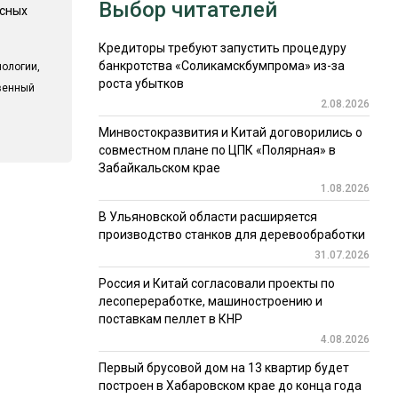
Выбор читателей
есных
Кредиторы требуют запустить процедуру
банкротства «Соликамскбумпрома» из-за
ологии,
роста убытков
твенный
2.08.2026
Минвостокразвития и Китай договорились о
совместном плане по ЦПК «Полярная» в
Забайкальском крае
1.08.2026
В Ульяновской области расширяется
производство станков для деревообработки
31.07.2026
Россия и Китай согласовали проекты по
лесопереработке, машиностроению и
поставкам пеллет в КНР
4.08.2026
Первый брусовой дом на 13 квартир будет
построен в Хабаровском крае до конца года