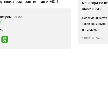
упные предприятия, так и МСП.
мониторинга л
экосистем с...
елеграм-канал
Современные техн
с"
такие как искусс
интеллект...
ей
Читать онлайн