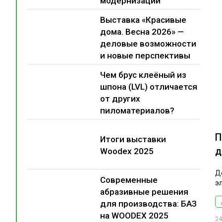
модернизации
Выставка «Красивые
дома. Весна 2026» —
деловые возможности
и новые перспективы
Чем брус клеёный из
шпона (LVL) отличается
от других
пиломатериалов?
П
Итоги выставки
д
Woodex 2025
Д
Современные
э
абразивные решения
для производства: БАЗ
на WOODEX 2025
24