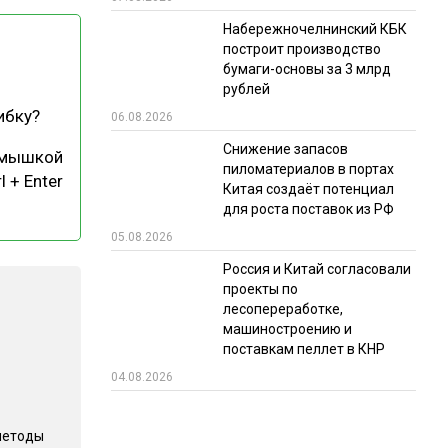
Набережночелнинский КБК
РЫНКИ СБЫТА
построит производство
В УСЛОВИЯХ САНКЦИЙ
бумаги-основы за 3 млрд
рублей
ибку?
06.08.2026
Снижение запасов
 мышкой
пиломатериалов в портах
l + Enter
Китая создаёт потенциал
для роста поставок из РФ
05.08.2026
ИТОГИ МЕРОПРИЯТИЙ
Россия и Китай согласовали
проекты по
лесопереработке,
машиностроению и
поставкам пеллет в КНР
04.08.2026
методы