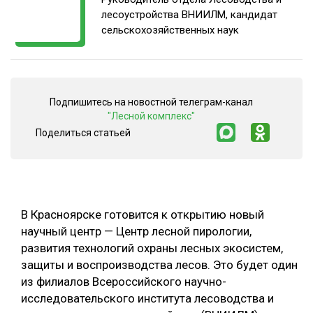
лесоустройства ВНИИЛМ, кандидат
ОБРАБОТКА ДРЕВЕСИНЫ
сельскохозяйственных наук
ЦИФРОВАЯ СРЕДА
РУБРИКИ
БИОЭНЕРГЕТИКА
ТЕМАТИЧЕСКИЕ ПРОЕКТЫ
ЛЕСОВОССТАНОВЛЕНИЕ И ЗАЩИТА
Подпишитесь на новостной телеграм-канал
"Лесной комплекс"
ЛОГИСТИКА
Поделиться статьей
ПОДБОРКИ СТАТЕЙ
ПРОИЗВОДСТВО ДРЕВЕСНЫХ ПЛИТ
ЦБП
КОМПЛЕКСНАЯ ПЕРЕРАБОТКА
В Красноярске готовится к открытию новый
научный центр — Центр лесной пирологии,
ЛЕСОПИЛЕНИЕ
развития технологий охраны лесных экосистем,
ДЕРЕВЯННОЕ ДОМОСТРОЕНИЕ
защиты и воспроизводства лесов. Это будет один
из филиалов Всероссийского научно-
БЕЗОПАСНОЕ ПРОИЗВОДСТВО
исследовательского института лесоводства и
СОРТИРОВКА ДРЕВЕСИНЫ