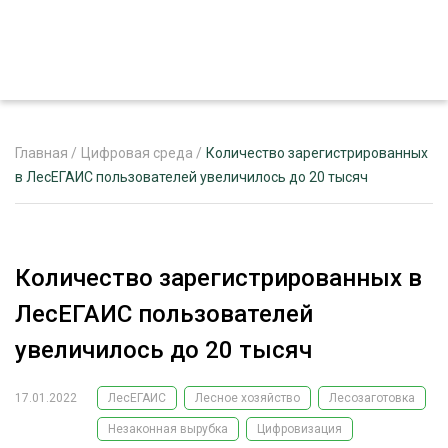
Главная
/
Цифровая среда
/
Количество зарегистрированных
в ЛесЕГАИС пользователей увеличилось до 20 тысяч
ЖУРНАЛ «ЛЕСНОЙ КОМПЛЕКС»
О ПРОЕКТЕ
Количество зарегистрированных в
РЕКЛАМОДАТЕЛЯМ
ЛесЕГАИС пользователей
увеличилось до 20 тысяч
17.01.2022
ЛесЕГАИС
Лесное хозяйство
Лесозаготовка
ЛЕСНОЕ ХОЗЯЙСТВО
ЭКСПЕРТНОЕ МНЕНИЕ
Незаконная вырубка
Цифровизация
ЛЕСОЗАГОТОВКА