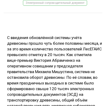
Электронный сопроводительный документ
ОБРАБОТКА ДРЕВЕСИНЫ
ЦИФРОВАЯ СРЕДА
РУБРИКИ
БИОЭНЕРГЕТИКА
ТЕМАТИЧЕСКИЕ ПРОЕКТЫ
ЛЕСОВОССТАНОВЛЕНИЕ И ЗАЩИТА
С введения обновлённой системы учёта
ЛОГИСТИКА
древесины прошло чуть более половины месяца, и
ПОДБОРКИ СТАТЕЙ
за это время количество пользователей ЛесЕГАИС
ПРОИЗВОДСТВО ДРЕВЕСНЫХ ПЛИТ
превысило отметку в 20 тысяч. Как отметила
ЦБП
вице-премьер Виктория Абрамченко на
оперативном совещании у председателя
КОМПЛЕКСНАЯ ПЕРЕРАБОТКА
правительства Михаила Мишустина, система не
остановила оборот древесины. По её словам, во
ЛЕСОПИЛЕНИЕ
время праздничных выходных в системе было
ДЕРЕВЯННОЕ ДОМОСТРОЕНИЕ
сформировано свыше 120 тысяч электронных
сопроводительных документов (ЭСД) на
БЕЗОПАСНОЕ ПРОИЗВОДСТВО
транспортировку древесины, общий объём
СОРТИРОВКА ДРЕВЕСИНЫ
которой превысил пять миллионов кубометров.