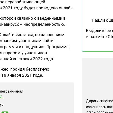
ное перерабатывающей
ЕВЕСИНЫ
РЫНОК
в 2021 году будет проведено онлайн.
ПРОИЗВОДСТВО
ТЕХНОЛОГИИ
которой связано с введёнными в
Нашли ош
ОТРАСЛЕВАЯ ДИСКУССИЯ
ронавирусом неопределённостью.
Выделите ее
. Онлайн-выставка, по заявлениям
и нажмите Ctr
омпаниям-участникам найти
программы и продукцию. Программы,
 спросом у участников
ценной выставки 2022 года.
КАЛЕНДАРЬ ВЫСТАВОК
ожно, пройдя бесплатную
 18 января 2021 года.
елеграм-канал
с"
Дороги сплелис
ей
изменилась лог
ЛПК с 2022 года