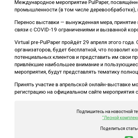
Международное мероприятие PulPaper, посвящён
ЛЕСОВОССТАНОВЛЕНИЕ И ЗАЩИТА
СУШКА ДР
промышленности (в том числе деревообработке), 
ЛОГИСТИКА
МЕБЕЛЬНОЕ 
Перенос выставки — вынужденная мера, принятие 
ПРОИЗВОДСТВО ДРЕВЕСНЫХ ПЛИТ
связи с COVID-19 ограничениями и вызванной ко
ЦБП
Virtual pre-PulPaper пройдёт 29 апреля этого года
организаторов, будет бесплатной, что позволит к
потенциальных клиентов и представить им свои 
ЭКСПЕРТНОЕ МНЕНИЕ
привлёкшие наибольшее внимание и пользующиеся
мероприятия, будут представлять тематику полно
Принять участие в апрельской онлайн-выставке м
регистрацию на официальном сайте мероприятия с
Подпишитесь на новостной т
"Лесной комплек
Поделиться стать