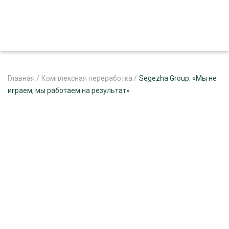
Главная
/
Комплексная переработка
/
Segezha Group: «Мы не
играем, мы работаем на результат»
ЖУРНАЛ «ЛЕСНОЙ КОМПЛЕКС»
О ПРОЕКТЕ
РЕКЛАМОДАТЕЛЯМ
ЛЕСНОЕ ХОЗЯЙСТВО
ЭКСПЕРТНОЕ МНЕНИЕ
ЛЕСОЗАГОТОВКА