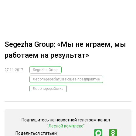
ОБРАБОТКА ДРЕВЕСИНЫ
ЦИФРОВАЯ СРЕДА
РУБРИКИ
БИОЭНЕРГЕТИКА
ТЕМАТИЧЕСКИЕ ПРОЕКТЫ
ЛЕСОВОССТАНОВЛЕНИЕ И ЗАЩИТА
Segezha Group: «Мы не играем, мы
ЛОГИСТИКА
работаем на результат»
ПОДБОРКИ СТАТЕЙ
ПРОИЗВОДСТВО ДРЕВЕСНЫХ ПЛИТ
27.11.2017
Segezha Group
ЦБП
Лесоперерабатывающее предприятие
Лесопереработка
КОМПЛЕКСНАЯ ПЕРЕРАБОТКА
ЛЕСОПИЛЕНИЕ
ДЕРЕВЯННОЕ ДОМОСТРОЕНИЕ
Подпишитесь на новостной телеграм-канал
БЕЗОПАСНОЕ ПРОИЗВОДСТВО
"Лесной комплекс"
Поделиться статьей
СОРТИРОВКА ДРЕВЕСИНЫ