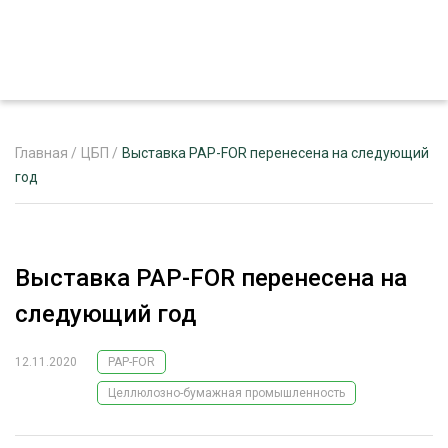
Главная
/
ЦБП
/
Выставка PAP-FOR перенесена на следующий
год
ЖУРНАЛ «ЛЕСНОЙ КОМПЛЕКС»
О ПРОЕКТЕ
Выставка PAP-FOR перенесена на
РЕКЛАМОДАТЕЛЯМ
следующий год
12.11.2020
PAP-FOR
Целлюлозно-бумажная промышленность
ЛЕСНОЕ ХОЗЯЙСТВО
ЭКСПЕРТНОЕ МНЕНИЕ
ЛЕСОЗАГОТОВКА