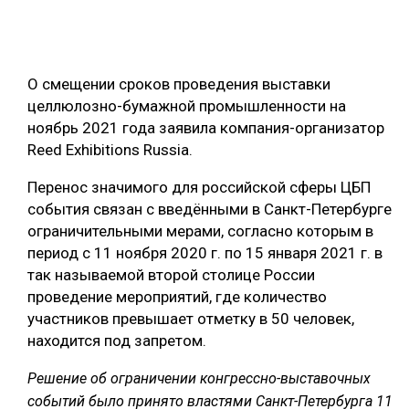
ОБРАБОТКА ДРЕВЕСИНЫ
ЦИФРОВАЯ СРЕДА
РУБРИКИ
О смещении сроков проведения выставки
БИОЭНЕРГЕТИКА
целлюлозно-бумажной промышленности на
ТЕМАТИЧЕСКИЕ ПРОЕКТЫ
ЛЕСОВОССТАНОВЛЕНИЕ И ЗАЩИТА
ноябрь 2021 года заявила компания-организатор
Reed Exhibitions Russia.
ЛОГИСТИКА
ПОДБОРКИ СТАТЕЙ
Перенос значимого для российской сферы ЦБП
ПРОИЗВОДСТВО ДРЕВЕСНЫХ ПЛИТ
события связан с введёнными в Санкт-Петербурге
ЦБП
ограничительными мерами, согласно которым в
период с 11 ноября 2020 г. по 15 января 2021 г. в
КОМПЛЕКСНАЯ ПЕРЕРАБОТКА
так называемой второй столице России
проведение мероприятий, где количество
ЛЕСОПИЛЕНИЕ
участников превышает отметку в 50 человек,
ДЕРЕВЯННОЕ ДОМОСТРОЕНИЕ
находится под запретом.
БЕЗОПАСНОЕ ПРОИЗВОДСТВО
Решение об ограничении конгрессно-выставочных
событий было принято властями Санкт-Петербурга 11
СОРТИРОВКА ДРЕВЕСИНЫ