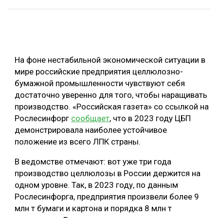
ОБРАБОТКА ДРЕВЕСИНЫ
ЦИФРОВАЯ СРЕДА
РУБРИКИ
БИОЭНЕРГЕТИКА
На фоне нестабильной экономической ситуации в
ТЕМАТИЧЕСКИЕ ПРОЕКТЫ
ЛЕСОВОССТАНОВЛЕНИЕ И ЗАЩИТА
мире российские предприятия целлюлозно-
бумажной промышленности чувствуют себя
ЛОГИСТИКА
ПОДБОРКИ СТАТЕЙ
достаточно уверенно для того, чтобы наращивать
ПРОИЗВОДСТВО ДРЕВЕСНЫХ ПЛИТ
производство. «Российская газета» со ссылкой на
Рослесинфорг
сообщает
, что в 2023 году ЦБП
ЦБП
демонстрировала наиболее устойчивое
положение из всего ЛПК страны.
КОМПЛЕКСНАЯ ПЕРЕРАБОТКА
В ведомстве отмечают: вот уже три года
ЛЕСОПИЛЕНИЕ
производство целлюлозы в России держится на
ДЕРЕВЯННОЕ ДОМОСТРОЕНИЕ
одном уровне. Так, в 2023 году, по данным
Рослесинфорга, предприятия произвели более 9
БЕЗОПАСНОЕ ПРОИЗВОДСТВО
млн т бумаги и картона и порядка 8 млн т
СОРТИРОВКА ДРЕВЕСИНЫ