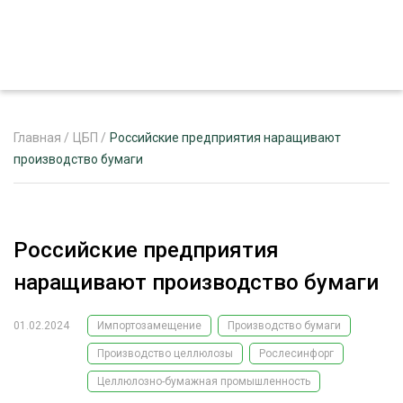
Главная
/
ЦБП
/
Российские предприятия наращивают
производство бумаги
ЖУРНАЛ «ЛЕСНОЙ КОМПЛЕКС»
О ПРОЕКТЕ
Российские предприятия
РЕКЛАМОДАТЕЛЯМ
наращивают производство бумаги
01.02.2024
Импортозамещение
Производство бумаги
Производство целлюлозы
Рослесинфорг
ЛЕСНОЕ ХОЗЯЙСТВО
ЭКСПЕРТНОЕ МНЕНИЕ
Целлюлозно-бумажная промышленность
ЛЕСОЗАГОТОВКА