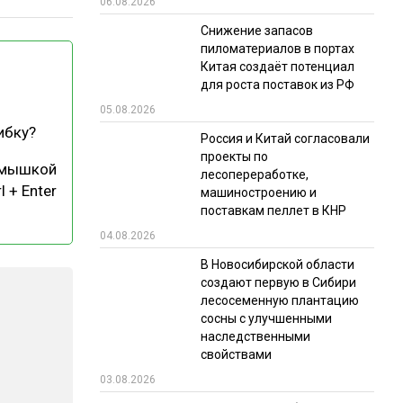
06.08.2026
РЫНКИ СБЫТА
Снижение запасов
пиломатериалов в портах
В УСЛОВИЯХ САНКЦИЙ
Китая создаёт потенциал
для роста поставок из РФ
05.08.2026
ибку?
Россия и Китай согласовали
проекты по
 мышкой
лесопереработке,
l + Enter
машиностроению и
поставкам пеллет в КНР
ИТОГИ МЕРОПРИЯТИЙ
04.08.2026
В Новосибирской области
создают первую в Сибири
лесосеменную плантацию
сосны с улучшенными
наследственными
свойствами
03.08.2026