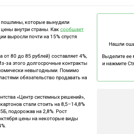
ЕВЕСИНЫ
РЫНОК
ПРОИЗВОДСТВО
ТЕХНОЛОГИИ
ые пошлины, которые вынудили
ОТРАСЛЕВАЯ ДИСКУССИЯ
 цены внутри страны. Как
сообщает
ии выросли почти на 15% спустя
Нашли ош
 от 80 до 85 рублей) составляет 4%,
Выделите ее
 Из-за этого долгосрочные контракты
и нажмите Ctr
кономически невыгодными. Помимо
КАЛЕНДАРЬ ВЫСТАВОК
властями обязательство продавать на
нтства «Центр системных решений»,
картонов стали стоить на 8,5–14,8%
5Б, подорожав на 2,8%. Рост
 октября цены на некоторые виды
4%.