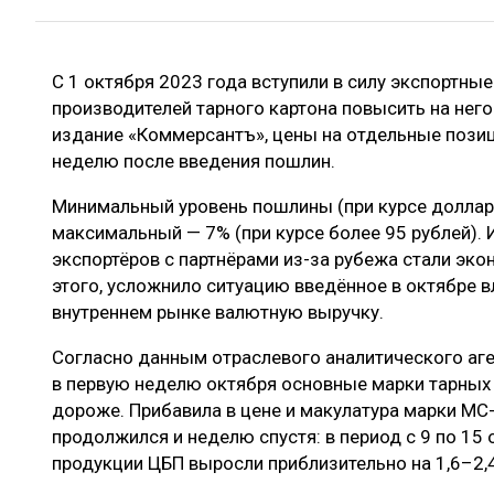
ЛЕСОВОССТАНОВЛЕНИЕ И ЗАЩИТА
СУШКА ДР
ЛОГИСТИКА
МЕБЕЛЬНОЕ 
С 1 октября 2023 года вступили в силу экспортн
ПРОИЗВОДСТВО ДРЕВЕСНЫХ ПЛИТ
производителей тарного картона повысить на него
ЦБП
издание «Коммерсантъ», цены на отдельные позиц
неделю после введения пошлин.
Минимальный уровень пошлины (при курсе доллара
ЭКСПЕРТНОЕ МНЕНИЕ
максимальный — 7% (при курсе более 95 рублей).
экспортёров с партнёрами из-за рубежа стали э
этого, усложнило ситуацию введённое в октябре 
внутреннем рынке валютную выручку.
Согласно данным отраслевого аналитического аге
в первую неделю октября основные марки тарных 
дороже. Прибавила в цене и макулатура марки МС-
продолжился и неделю спустя: в период с 9 по 15
продукции ЦБП выросли приблизительно на 1,6–2,