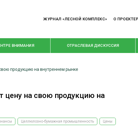
ЖУРНАЛ «ЛЕСНОЙ КОМПЛЕКС»
О ПРОЕКТЕ
ЕНТРЕ ВНИМАНИЯ
ОТРАСЛЕВАЯ ДИСКУССИЯ
свою продукцию на внутреннем рынке
РУБРИКИ
Я ПЕРЕРАБОТКА
НОВОСТИ
 цену на свою продукцию на
Е
КРУПНЫМ ПЛАНОМ
ОЕ ДОМОСТРОЕНИЕ
ВЗГЛЯД ИЗНУТРИ
 ПРОИЗВОДСТВО
В ЦЕНТРЕ ВНИМАНИЯ
инансы
Целлюлозно-бумажная промышленность
Цены
 ДРЕВЕСИНЫ
ПРЕДПРИЯТИЯ ЛПК