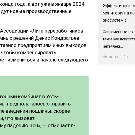
онца года, а вот уже в январе 2024-
Эффективные 
ыйдут новые производственные
мониторинга л
экосистем с...
 Ассоциации «Лига переработчиков
Современные техн
емных решений Денис Кондратьев
такие как искусс
ставило предприятиям иных выходов:
интеллект...
 чтобы компенсировать
Читать онлайн
ожет измениться в начале следующего
тонный комбинат в Усть-
ёмы предполагалось отправить
сле введения пошлины, скорее
и, что вызовет
му падению цен», — отмечает г-