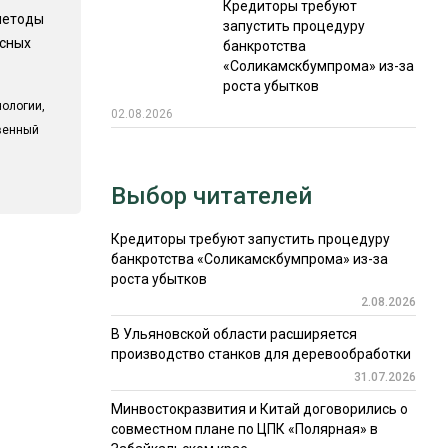
Кредиторы требуют
методы
запустить процедуру
есных
банкротства
«Соликамскбумпрома» из-за
роста убытков
ологии,
02.08.2026
твенный
Выбор читателей
Кредиторы требуют запустить процедуру
банкротства «Соликамскбумпрома» из-за
роста убытков
2.08.2026
В Ульяновской области расширяется
производство станков для деревообработки
31.07.2026
Минвостокразвития и Китай договорились о
совместном плане по ЦПК «Полярная» в