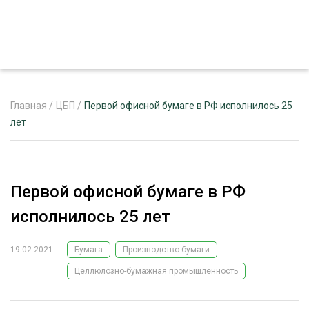
Главная
/
ЦБП
/
Первой офисной бумаге в РФ исполнилось 25
лет
ЖУРНАЛ «ЛЕСНОЙ КОМПЛЕКС»
О ПРОЕКТЕ
Первой офисной бумаге в РФ
РЕКЛАМОДАТЕЛЯМ
исполнилось 25 лет
19.02.2021
Бумага
Производство бумаги
Целлюлозно-бумажная промышленность
ЛЕСНОЕ ХОЗЯЙСТВО
ЭКСПЕРТНОЕ МНЕНИЕ
ЛЕСОЗАГОТОВКА