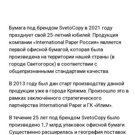
ОБРАБОТКА ДРЕВЕСИНЫ
ЦИФРОВАЯ СРЕДА
РУБРИКИ
Бумага под брендом SvetoCopy в 2021 году
БИОЭНЕРГЕТИКА
празднует свой 25-летний юбилей. Продукция
ТЕМАТИЧЕСКИЕ ПРОЕКТЫ
ЛЕСОВОССТАНОВЛЕНИЕ И ЗАЩИТА
компании «International Paper Россия» является
первой офисной бумагой, которая была
ЛОГИСТИКА
произведена на территории нашей страны (в
ПОДБОРКИ СТАТЕЙ
ПРОИЗВОДСТВО ДРЕВЕСНЫХ ПЛИТ
городе Светогорск) в соответствии с
общепризнанными стандартами качества.
ЦБП
В 2013 году был дан старт производству данной
КОМПЛЕКСНАЯ ПЕРЕРАБОТКА
продукции уже в городе Кряжма. Произошло это в
рамках заключённого стратегического
ЛЕСОПИЛЕНИЕ
партнёрства International Paper и ГК «Илим».
ДЕРЕВЯННОЕ ДОМОСТРОЕНИЕ
В течение 25 лет под брендом SvetoCopy было
БЕЗОПАСНОЕ ПРОИЗВОДСТВО
произведено 1,7 млрд упаковок офисной бумаги.
Существенно расширилась и география поставок
СОРТИРОВКА ДРЕВЕСИНЫ