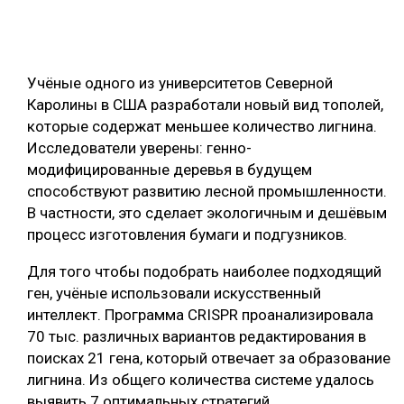
ОБРАБОТКА ДРЕВЕСИНЫ
ЦИФРОВАЯ СРЕДА
РУБРИКИ
Учёные одного из университетов Северной
БИОЭНЕРГЕТИКА
Каролины в США разработали новый вид тополей,
ТЕМАТИЧЕСКИЕ ПРОЕКТЫ
ЛЕСОВОССТАНОВЛЕНИЕ И ЗАЩИТА
которые содержат меньшее количество лигнина.
Исследователи уверены: генно-
ЛОГИСТИКА
модифицированные деревья в будущем
ПОДБОРКИ СТАТЕЙ
ПРОИЗВОДСТВО ДРЕВЕСНЫХ ПЛИТ
способствуют развитию лесной промышленности.
В частности, это сделает экологичным и дешёвым
ЦБП
процесс изготовления бумаги и подгузников.
КОМПЛЕКСНАЯ ПЕРЕРАБОТКА
Для того чтобы подобрать наиболее подходящий
ген, учёные использовали искусственный
ЛЕСОПИЛЕНИЕ
интеллект. Программа CRISPR проанализировала
ДЕРЕВЯННОЕ ДОМОСТРОЕНИЕ
70 тыс. различных вариантов редактирования в
поисках 21 гена, который отвечает за образование
БЕЗОПАСНОЕ ПРОИЗВОДСТВО
лигнина. Из общего количества системе удалось
СОРТИРОВКА ДРЕВЕСИНЫ
выявить 7 оптимальных стратегий.