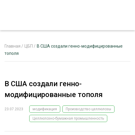
Главная
/
ЦБП
/
В США создали генно-модифицированные
тополя
ЖУРНАЛ «ЛЕСНОЙ КОМПЛЕКС»
О ПРОЕКТЕ
В США создали генно-
РЕКЛАМОДАТЕЛЯМ
модифицированные тополя
23.07.2023
модификация
Производство целлюлозы
Целлюлозно-бумажная промышленность
ЛЕСНОЕ ХОЗЯЙСТВО
ЭКСПЕРТНОЕ МНЕНИЕ
ЛЕСОЗАГОТОВКА