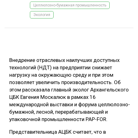
Целлюлозно-бумажная промышленность
ОБРАБОТКА ДРЕВЕСИНЫ
Экология
ЦИФРОВАЯ СРЕДА
РУБРИКИ
БИОЭНЕРГЕТИКА
ТЕМАТИЧЕСКИЕ ПРОЕКТЫ
ЛЕСОВОССТАНОВЛЕНИЕ И ЗАЩИТА
ЛОГИСТИКА
ПОДБОРКИ СТАТЕЙ
Внедрение отраслевых наилучших доступных
ПРОИЗВОДСТВО ДРЕВЕСНЫХ ПЛИТ
технологий (НДТ) на предприятии снижает
нагрузку на окружающую среду и при этом
ЦБП
позволяет увеличить производительность. Об
этом рассказала главный эколог Архангельского
КОМПЛЕКСНАЯ ПЕРЕРАБОТКА
ЦБК Евгения Москалюк в рамках 16
ЛЕСОПИЛЕНИЕ
международной выставки и форума целлюлозно-
бумажной, лесной, перерабатывающей и
ДЕРЕВЯННОЕ ДОМОСТРОЕНИЕ
упаковочной промышленности PAP-FOR.
БЕЗОПАСНОЕ ПРОИЗВОДСТВО
Представительница АЦБК считает, что в
СОРТИРОВКА ДРЕВЕСИНЫ