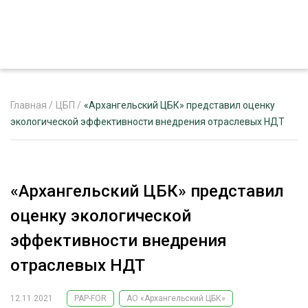
Главная
/
ЦБП
/
«Архангельский ЦБК» представил оценку
экологической эффективности внедрения отраслевых НДТ
ЖУРНАЛ «ЛЕСНОЙ КОМПЛЕКС»
О ПРОЕКТЕ
«Архангельский ЦБК» представил
РЕКЛАМОДАТЕЛЯМ
оценку экологической
эффективности внедрения
отраслевых НДТ
ЛЕСНОЕ ХОЗЯЙСТВО
ЭКСПЕРТНОЕ МНЕНИЕ
12.11.2021
PAP-FOR
АО «Архангельский ЦБК»
ЛЕСОЗАГОТОВКА