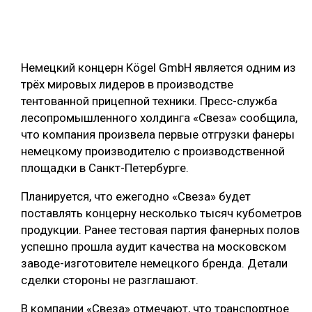
ОБРАБОТКА ДРЕВЕСИНЫ
ЦИФРОВАЯ СРЕДА
РУБРИКИ
Немецкий концерн Kögel GmbH является одним из
БИОЭНЕРГЕТИКА
трёх мировых лидеров в производстве
ТЕМАТИЧЕСКИЕ ПРОЕКТЫ
ЛЕСОВОССТАНОВЛЕНИЕ И ЗАЩИТА
тентованной прицепной техники. Пресс-служба
лесопромышленного холдинга «Свеза» сообщила,
ЛОГИСТИКА
ПОДБОРКИ СТАТЕЙ
что компания произвела первые отгрузки фанеры
ПРОИЗВОДСТВО ДРЕВЕСНЫХ ПЛИТ
немецкому производителю с производственной
площадки в Санкт-Петербурге.
ЦБП
Планируется, что ежегодно «Свеза» будет
КОМПЛЕКСНАЯ ПЕРЕРАБОТКА
поставлять концерну несколько тысяч кубометров
продукции. Ранее тестовая партия фанерных полов
ЛЕСОПИЛЕНИЕ
успешно прошла аудит качества на московском
ДЕРЕВЯННОЕ ДОМОСТРОЕНИЕ
заводе-изготовителе немецкого бренда. Детали
сделки стороны не разглашают.
БЕЗОПАСНОЕ ПРОИЗВОДСТВО
В компании «Свеза» отмечают, что транспортное
СОРТИРОВКА ДРЕВЕСИНЫ