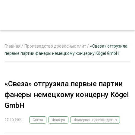
Главная
/
Производство древесных плит
/
«Свеза» отгрузила
первые партии фанеры немецкому концерну Kögel GmbH
ЖУРНАЛ «ЛЕСНОЙ КОМПЛЕКС»
О ПРОЕКТЕ
«Свеза» отгрузила первые партии
РЕКЛАМОДАТЕЛЯМ
фанеры немецкому концерну Kögel
GmbH
27.10.2021
Свеза
Фанера
Фанерное производство
ЛЕСНОЕ ХОЗЯЙСТВО
ЭКСПЕРТНОЕ МНЕНИЕ
ЛЕСОЗАГОТОВКА