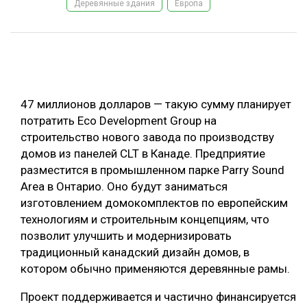
Деревянные здания
Европа
ОБРАБОТКА ДРЕВЕСИНЫ
ЦИФРОВАЯ СРЕДА
РУБРИКИ
БИОЭНЕРГЕТИКА
ТЕМАТИЧЕСКИЕ ПРОЕКТЫ
ЛЕСОВОССТАНОВЛЕНИЕ И ЗАЩИТА
47 миллионов долларов — такую сумму планирует
ЛОГИСТИКА
потратить Eco Development Group на
ПОДБОРКИ СТАТЕЙ
строительство нового завода по производству
ПРОИЗВОДСТВО ДРЕВЕСНЫХ ПЛИТ
домов из панелей CLT в Канаде. Предприятие
ЦБП
разместится в промышленном парке Parry Sound
Area в Онтарио. Оно будут заниматься
изготовлением домокомплектов по европейским
КОМПЛЕКСНАЯ ПЕРЕРАБОТКА
технологиям и строительным концепциям, что
ЛЕСОПИЛЕНИЕ
позволит улучшить и модернизировать
традиционный канадский дизайн домов, в
ДЕРЕВЯННОЕ ДОМОСТРОЕНИЕ
котором обычно применяются деревянные рамы.
БЕЗОПАСНОЕ ПРОИЗВОДСТВО
Проект поддерживается и частично финансируется
СОРТИРОВКА ДРЕВЕСИНЫ