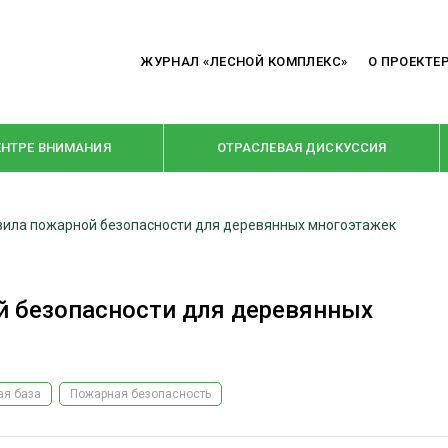
ЖУРНАЛ «ЛЕСНОЙ КОМПЛЕКС»
О ПРОЕКТЕ
ЕНТРЕ ВНИМАНИЯ
ОТРАСЛЕВАЯ ДИСКУССИЯ
авила пожарной безопасности для деревянных многоэтажек
РУБРИКИ
Я ПЕРЕРАБОТКА
НОВОСТИ
й безопасности для деревянных
Е
КРУПНЫМ ПЛАНОМ
ОЕ ДОМОСТРОЕНИЕ
ВЗГЛЯД ИЗНУТРИ
 ПРОИЗВОДСТВО
В ЦЕНТРЕ ВНИМАНИЯ
ая база
Пожарная безопасность
 ДРЕВЕСИНЫ
ПРЕДПРИЯТИЯ ЛПК