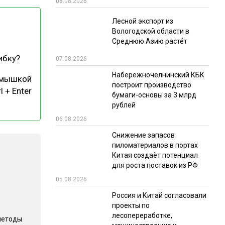
08.08.2026
РЫНКИ СБЫТА
Лесной экспорт из
Вологодской области в
В УСЛОВИЯХ САНКЦИЙ
Среднюю Азию растёт
ибку?
07.08.2026
Набережночелнинский КБК
 мышкой
построит производство
l + Enter
бумаги-основы за 3 млрд
рублей
06.08.2026
ИТОГИ МЕРОПРИЯТИЙ
Снижение запасов
пиломатериалов в портах
Китая создаёт потенциал
для роста поставок из РФ
05.08.2026
Россия и Китай согласовали
проекты по
лесопереработке,
методы