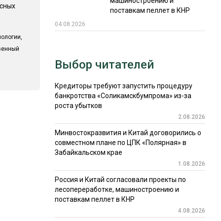
машиностроению и
есных
поставкам пеллет в КНР
04.08.2026
ологии,
твенный
Выбор читателей
Кредиторы требуют запустить процедуру
банкротства «Соликамскбумпрома» из-за
роста убытков
2.08.2026
Минвостокразвития и Китай договорились о
совместном плане по ЦПК «Полярная» в
Забайкальском крае
1.08.2026
Россия и Китай согласовали проекты по
лесопереработке, машиностроению и
поставкам пеллет в КНР
4.08.2026