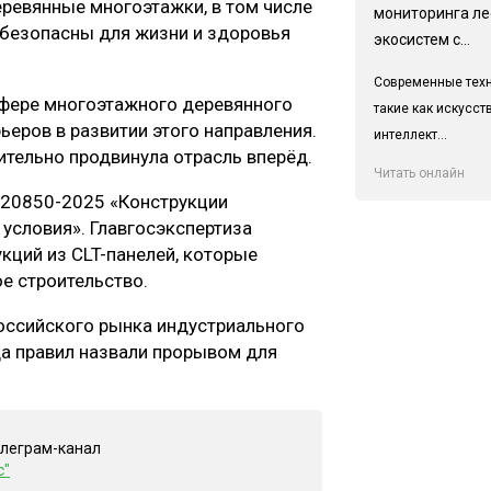
ревянные многоэтажки, в том числе
мониторинга л
 безопасны для жизни и здоровья
экосистем с...
Современные техн
фере многоэтажного деревянного
такие как искусс
еров в развитии этого направления.
интеллект...
ительно продвинула отрасль вперёд.
Читать онлайн
Т 20850-2025 «Конструкции
условия». Главгосэкспертиза
ций из CLT-панелей, которые
е строительство.
российского рынка индустриального
да правил назвали прорывом для
елеграм-канал
с"