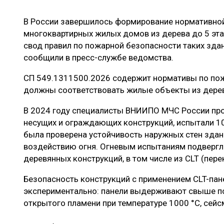
ЛЕСОВОССТАНОВЛЕНИЕ И ЗАЩИТА
СУШКА ДР
В России завершилось формирование нормативной
ЛОГИСТИКА
МЕБЕЛЬНОЕ 
многоквартирных жилых домов из дерева до 5 э
ПРОИЗВОДСТВО ДРЕВЕСНЫХ ПЛИТ
свод правил по пожарной безопасности таких здан
сообщили в пресс-службе ведомства.
ЦБП
СП 549.1311500.2026 содержит нормативы по по
должны соответствовать жилые объекты из дерев
ЭКСПЕРТНОЕ МНЕНИЕ
В 2024 году специалисты ВНИИПО МЧС России пров
несущих и ограждающих конструкций, испытали 10
была проверена устойчивость наружных стен зда
воздействию огня. Огневым испытаниям подвергл
деревянных конструкций, в том числе из CLT (пер
Безопасность конструкций с применением CLT-па
экспериментально: панели выдерживают свыше п
открытого пламени при температуре 1000 °C, сейс