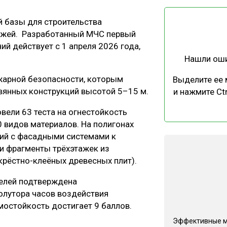
ЕВЕСИНЫ
РЫНОК
 базы для строительства
ПРОИЗВОДСТВО
ТЕХНОЛОГИИ
тажей. Разработанный МЧС первый
ОТРАСЛЕВАЯ ДИСКУССИЯ
ий действует с 1 апреля 2026 года,
Нашли ош
жарной безопасности, которым
Выделите ее
янных конструкций высотой 5–15 м.
и нажмите Ctr
ели 63 теста на огнестойкость
КАЛЕНДАРЬ ВЫСТАВОК
 видов материалов. На полигонах
ний с фасадными системами к
и фрагменты трёхэтажек из
екрёстно-клеёных древесных плит).
нелей подтверждена
олутора часов воздействия
мостойкость достигает 9 баллов.
Эффективные 