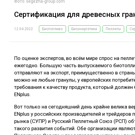
Фото: segezha-group.com
Сертификация для древесных гра
12.04.2022
Биотопливо
Биоэнергетика
Пеллеты
Се
По оценке экспертов, во всём мире спрос на пелл
ежегодно. Большую часть выпускаемого биотопли
отправляют на экспорт, преимущественно в страны
можно не любые гранулы, у европейских потребит
требования к качеству продукта, который должен
ENplus.
Вот только на сегодняшний день крайне велика в
ENplus у российских производителей и трейдеров 
рынка (СУПР) и Русский Пеллетный Союз (РСП) об
такого развития событий. Обе организации являю