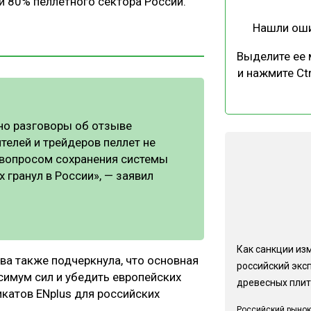
и 80% пеллетного сектора России.
Нашли ош
Выделите ее
и нажмите Ctr
но разговоры об отзыве
телей и трейдеров пеллет не
 вопросом сохранения системы
 гранул в России», — заявил
Как санкции из
а также подчеркнула, что основная
российский экс
имум сил и убедить европейских
древесных плит
катов ENplus для российских
Российский рынок