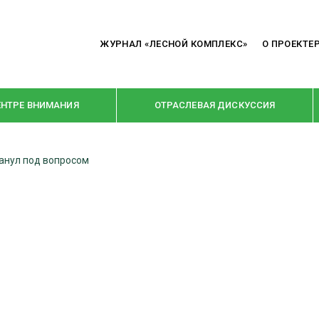
ЖУРНАЛ «ЛЕСНОЙ КОМПЛЕКС»
О ПРОЕКТЕ
ЕНТРЕ ВНИМАНИЯ
ОТРАСЛЕВАЯ ДИСКУССИЯ
анул под вопросом
РУБРИКИ
Я ПЕРЕРАБОТКА
НОВОСТИ
Е
КРУПНЫМ ПЛАНОМ
ОЕ ДОМОСТРОЕНИЕ
ВЗГЛЯД ИЗНУТРИ
 ПРОИЗВОДСТВО
В ЦЕНТРЕ ВНИМАНИЯ
 ДРЕВЕСИНЫ
ПРЕДПРИЯТИЯ ЛПК