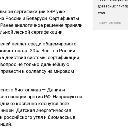
древесных плит п
ольной сертификации SBP уже
этап...
из России и Беларуси. Сертификаты
Читать онлайн
. Ранее аналогичное решение приняли
льной лесной сертификации.
телей пеллет среди общемирового
вляет около 20%. Всего в России
ка действия системы сертификации
д вопрос не только дальнейшую
 привести к коллапсу на мировом
сного биотоплива — Дания и
вёл санкции против РФ. Напрямую на
однако косвенно коснутся всех
ницей. Датская энергетическая
к российского угля и биомассы, в
анций.