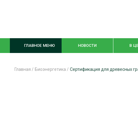
ГЛАВНОЕ МЕНЮ
НОВОСТИ
В Ц
Главная
/
Биоэнергетика
/
Сертификация для древесных гр
ЛЕСНОЕ ХОЗЯЙСТВО
КОМПЛЕКСНА
ЛЕСОЗАГОТОВКА
ЛЕСОПИЛЕНИ
ОБРАБОТКА ДРЕВЕСИНЫ
ДЕРЕВЯНН
ЦИФРОВАЯ СРЕДА
БЕЗОПАСНОЕ
БИОЭНЕРГЕТИКА
СОРТИРОВКА