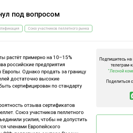
нул под вопросом
ртификация
Союз участников пеллетного рынка
еты растёт примерно на 10–15%
Подпишитесь на
ва российские предприятия
телеграм-
 Европы. Однако продать за границу
"Лесной ком
елей достаточно высокие
Поделиться 
 быть сертифицирован по стандарту
ероятность отзыва сертификатов
пеллет. Союз участников пеллетного
ъединили усилия, чтобы не допустить
тся членами Европейского