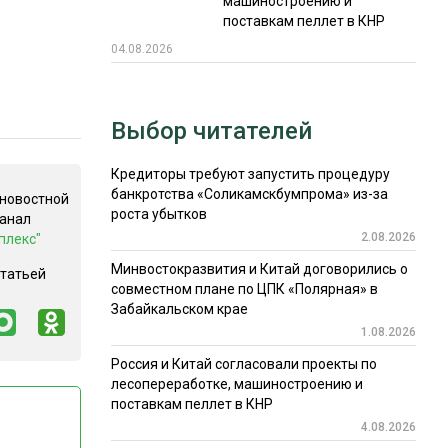
машиностроению и
поставкам пеллет в КНР
04.08.2026
Выбор читателей
Кредиторы требуют запустить процедуру
банкротства «Соликамскбумпрома» из-за
 новостной
роста убытков
канал
2.08.2026
плекс"
Минвостокразвития и Китай договорились о
статьей
совместном плане по ЦПК «Полярная» в
Забайкальском крае
1.08.2026
Россия и Китай согласовали проекты по
лесопереработке, машиностроению и
поставкам пеллет в КНР
4.08.2026