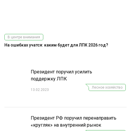
В центре внимания
На ошибках учатся: каким будет для ЛПК 2026 год?
До
г
Президент поручил усилить
поддержку ЛПК
Лесное хозяйство
13.02.2023
Президент РФ поручил перенаправить
«кругляк» на внутренний рынок