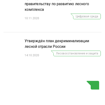
правительству по развитию лесного
комплекса
Цифровая среда
10.11.2020
Утверждён план декриминализации
лесной отрасли России
Лесовосстановление и защита
14.10.2020
Г