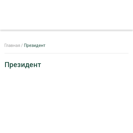
Главная
/
Президент
ЖУРНАЛ «ЛЕСНОЙ КОМПЛЕКС»
Президент
О ПРОЕКТЕ
РЕКЛАМОДАТЕЛЯМ
ЛЕСНОЕ ХОЗЯЙСТВО
ЭКСПЕРТНОЕ МНЕНИЕ
ЛЕСОЗАГОТОВКА