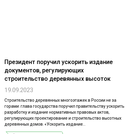
ОБРАБОТКА ДРЕВЕСИНЫ
ЦИФРОВАЯ СРЕДА
РУБРИКИ
БИОЭНЕРГЕТИКА
ТЕМАТИЧЕСКИЕ ПРОЕКТЫ
ЛЕСОВОССТАНОВЛЕНИЕ И ЗАЩИТА
ЛОГИСТИКА
ПОДБОРКИ СТАТЕЙ
Президент поручил ускорить издание
ПРОИЗВОДСТВО ДРЕВЕСНЫХ ПЛИТ
документов, регулирующих
ЦБП
строительство деревянных высоток
19.09.2023
КОМПЛЕКСНАЯ ПЕРЕРАБОТКА
ЛЕСОПИЛЕНИЕ
Строительство деревянных многоэтажек в России не за
горами: глава государства поручил правительству ускорить
ДЕРЕВЯННОЕ ДОМОСТРОЕНИЕ
разработку и издание нормативных правовых актов,
регулирующих проектирование и строительство высотных
БЕЗОПАСНОЕ ПРОИЗВОДСТВО
деревянных домов. «Ускорить издание...
СОРТИРОВКА ДРЕВЕСИНЫ