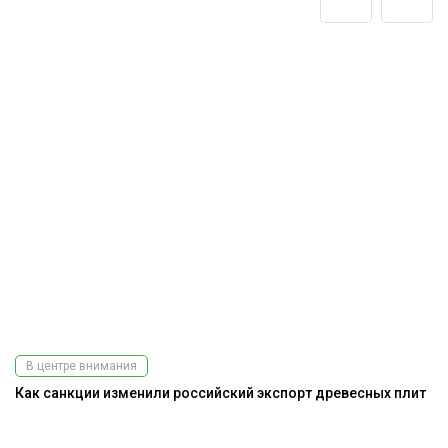
В центре внимания
Как санкции изменили российский экспорт древесных плит
Э