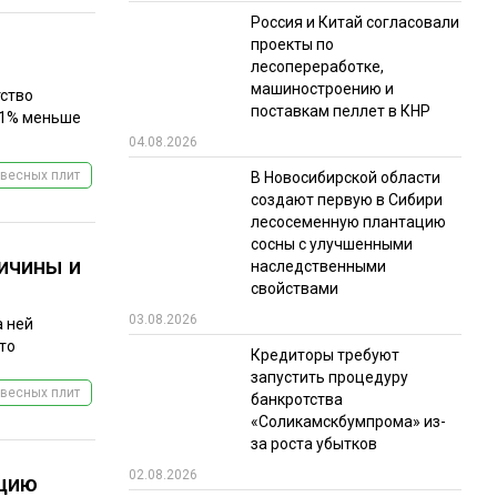
Россия и Китай согласовали
проекты по
лесопереработке,
машиностроению и
тство
поставкам пеллет в КНР
 11% меньше
04.08.2026
весных плит
В Новосибирской области
создают первую в Сибири
лесосеменную плантацию
сосны с улучшенными
ичины и
наследственными
свойствами
03.08.2026
а ней
это
Кредиторы требуют
запустить процедуру
весных плит
банкротства
«Соликамскбумпрома» из-
за роста убытков
02.08.2026
кцию