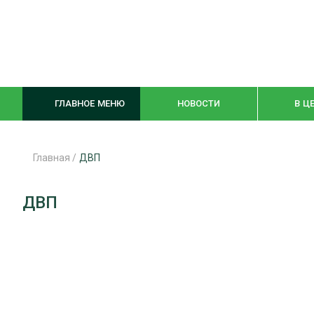
ГЛАВНОЕ МЕНЮ
НОВОСТИ
В Ц
Главная
/
ДВП
ЛЕСНОЕ ХОЗЯЙСТВО
КОМПЛЕКСНА
ДВП
ЛЕСОЗАГОТОВКА
ЛЕСОПИЛЕНИ
ОБРАБОТКА ДРЕВЕСИНЫ
ДЕРЕВЯНН
ЦИФРОВАЯ СРЕДА
БЕЗОПАСНОЕ
БИОЭНЕРГЕТИКА
СОРТИРОВКА