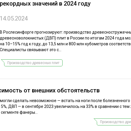
рекордных значений в 2024 году
ЕВЕСИНЫ
РЫНОК
ПРОИЗВОДСТВО
ТЕХНОЛОГИИ
14.05.2024
ОТРАСЛЕВАЯ ДИСКУССИЯ
В Рослесинфорге прогнозируют: производство древесностружечны
древесноволокнистых (ДВП) плит в России по итогам 2024 года м
на 10–15% год к году, до 13,5 млн и 800 млн кубометров соответств
Специалисты связывают это с...
Производство древесных плит
КАЛЕНДАРЬ ВЫСТАВОК
симость от внешних обстоятельств
смогли сделать невозможное — встать на ноги после болезненного
15%, ДВП — в сентябре 2023 увеличилось на 33% в сравнении с тем
сегменте фанеры...
Производство дре