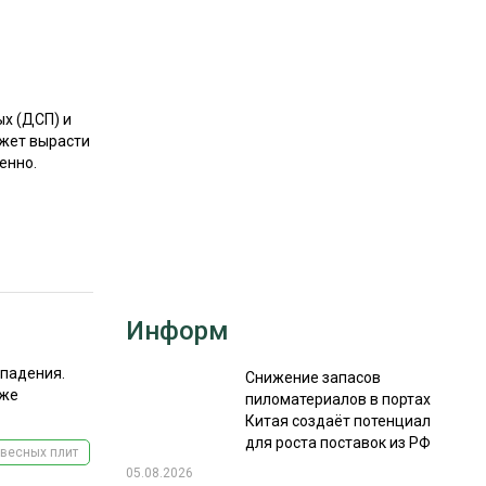
РЫНКИ СБЫТА
В УСЛОВИЯХ САНКЦИЙ
х (ДСП) и
ожет вырасти
енно.
ИТОГИ МЕРОПРИЯТИЙ
Информ
 падения.
Снижение запасов
 же
пиломатериалов в портах
Китая создаёт потенциал
для роста поставок из РФ
весных плит
05.08.2026