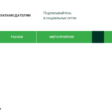
Подписывайтесь
РЕКЛАМОДАТЕЛЯМ
в социальных сетях
РЫНОК
МЕРОПРИЯТИЯ
ТЕМАТИЧЕСКИЕ ПРОЕКТЫ
ЛЕСДРЕВМАШ 2022
WOODEX-2021
ПОДБОРКИ СТАТЕЙ
ь
СУШКА ДРЕВЕСИНЫ