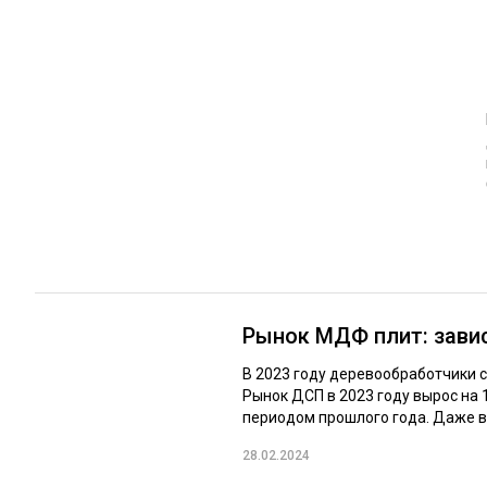
ЛЕСОВОССТАНОВЛЕНИЕ И ЗАЩИТА
СУШКА ДР
ЛОГИСТИКА
МЕБЕЛЬНОЕ 
ПРОИЗВОДСТВО ДРЕВЕСНЫХ ПЛИТ
ЦБП
ЭКСПЕРТНОЕ МНЕНИЕ
Рынок МДФ плит: зави
В 2023 году деревообработчики 
Рынок ДСП в 2023 году вырос на 
периодом прошлого года. Даже в 
28.02.2024