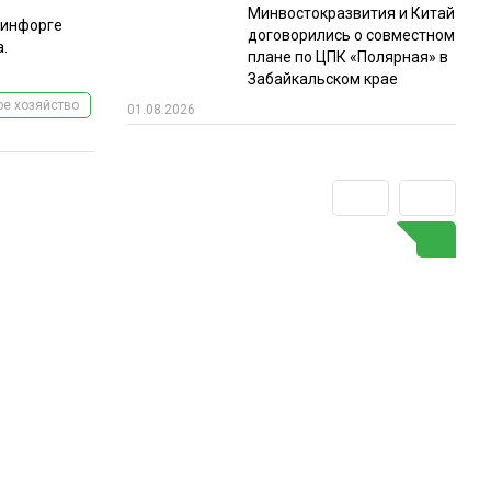
Минвостокразвития и Китай
синфорге
договорились о совместном
а.
плане по ЦПК «Полярная» в
Забайкальском крае
е хозяйство
01.08.2026
ГО