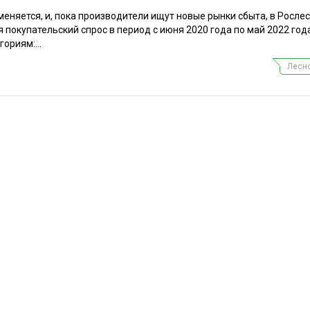
еняется, и, пока производители ищут новые рынки сбыта, в Росле
 покупательский спрос в период с июня 2020 года по май 2022 год
ориям:...
Лесно