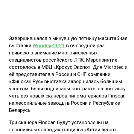
ОБРАБОТКА ДРЕВЕСИНЫ
ЦИФРОВАЯ СРЕДА
РУБРИКИ
БИОЭНЕРГЕТИКА
Завершившаяся в минувшую пятницу масштабная
ТЕМАТИЧЕСКИЕ ПРОЕКТЫ
ЛЕСОВОССТАНОВЛЕНИЕ И ЗАЩИТА
выставка
Woodex-2021
в очередной раз
ЛОГИСТИКА
привлекла внимание многочисленных
ПОДБОРКИ СТАТЕЙ
специалистов российского ЛПК. Мероприятие
ПРОИЗВОДСТВО ДРЕВЕСНЫХ ПЛИТ
состоялось в МВЦ «Крокус Экспо». Для Microtec и
ЦБП
её представителя в России и СНГ компании
«Финскан Рус» выставка завершилась большим
успехом: были подписаны контракты на поставку
КОМПЛЕКСНАЯ ПЕРЕРАБОТКА
четырёх новых сканеров пиломатериалов Finscan
ЛЕСОПИЛЕНИЕ
на лесопильные заводы в России и Республике
Беларусь.
ДЕРЕВЯННОЕ ДОМОСТРОЕНИЕ
БЕЗОПАСНОЕ ПРОИЗВОДСТВО
Три сканера Finscan будут установлены на
лесопильных заводах холдинга «Алтай лес» в
СОРТИРОВКА ДРЕВЕСИНЫ