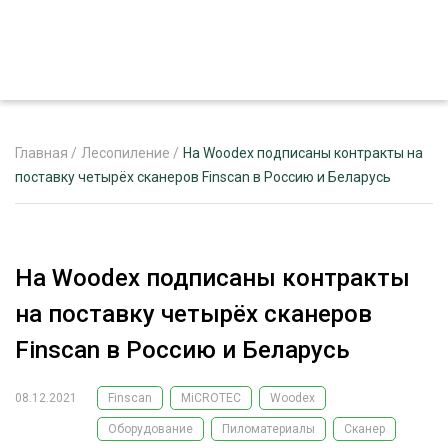
Главная
/
Лесопиление
/
На Woodex подписаны контракты на
поставку четырёх сканеров Finscan в Россию и Беларусь
ЖУРНАЛ «ЛЕСНОЙ КОМПЛЕКС»
О ПРОЕКТЕ
На Woodex подписаны контракты
РЕКЛАМОДАТЕЛЯМ
на поставку четырёх сканеров
Finscan в Россию и Беларусь
08.12.2021
Finscan
MiCROTEC
Woodex
ЛЕСНОЕ ХОЗЯЙСТВО
ЭКСПЕРТНОЕ МНЕНИЕ
Оборудование
Пиломатериалы
Сканер
ЛЕСОЗАГОТОВКА