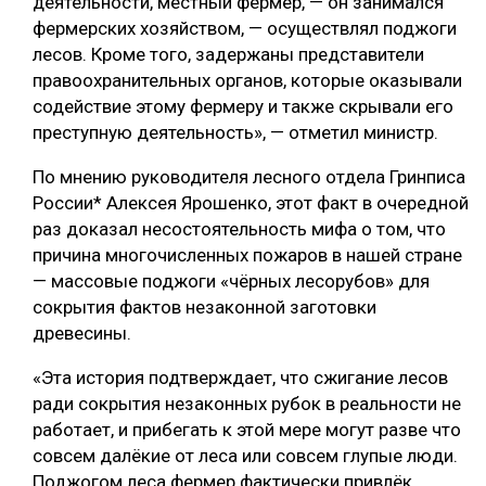
деятельности, местный фермер, — он занимался
фермерских хозяйством, — осуществлял поджоги
СУШКА ДРЕВЕСИНЫ
лесов. Кроме того, задержаны представители
МЕБЕЛЬНОЕ ПРОИЗВОДСТВО
правоохранительных органов, которые оказывали
содействие этому фермеру и также скрывали его
преступную деятельность», — отметил министр.
По мнению руководителя лесного отдела Гринписа
России* Алексея Ярошенко, этот факт в очередной
раз доказал несостоятельность мифа о том, что
причина многочисленных пожаров в нашей стране
— массовые поджоги «чёрных лесорубов» для
сокрытия фактов незаконной заготовки
древесины.
«Эта история подтверждает, что сжигание лесов
ради сокрытия незаконных рубок в реальности не
работает, и прибегать к этой мере могут разве что
совсем далёкие от леса или совсем глупые люди.
Поджогом леса фермер фактически привлёк