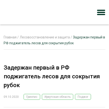
Главная
/
Лесовосстановление и защита
/
Задержан первый в
РФ поджигатель лесов для сокрытия рубок
ЖУРНАЛ «ЛЕСНОЙ КОМПЛЕКС»
О ПРОЕКТЕ
Задержан первый в РФ
РЕКЛАМОДАТЕЛЯМ
поджигатель лесов для сокрытия
рубок
09.10.2020
Гринпис
Иркутская область
Поджог
ЛЕСНОЕ ХОЗЯЙСТВО
ЭКСПЕРТНОЕ МНЕНИЕ
ЛЕСОЗАГОТОВКА