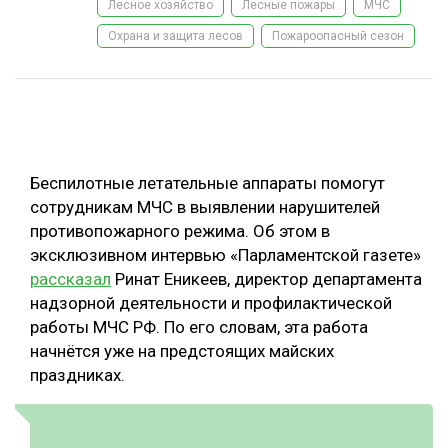
Лесное хозяйство
Лесные пожары
МЧС
ОБРАБОТКА ДРЕВЕСИНЫ
Охрана и защита лесов
Пожароопасный сезон
ЦИФРОВАЯ СРЕДА
РУБРИКИ
БИОЭНЕРГЕТИКА
ТЕМАТИЧЕСКИЕ ПРОЕКТЫ
ЛЕСОВОССТАНОВЛЕНИЕ И ЗАЩИТА
ЛОГИСТИКА
Беспилотные летательные аппараты помогут
ПОДБОРКИ СТАТЕЙ
сотрудникам МЧС в выявлении нарушителей
ПРОИЗВОДСТВО ДРЕВЕСНЫХ ПЛИТ
противопожарного режима. Об этом в
ЦБП
эксклюзивном интервью «Парламентской газете»
рассказал
Ринат Еникеев, директор департамента
КОМПЛЕКСНАЯ ПЕРЕРАБОТКА
надзорной деятельности и профилактической
работы МЧС РФ. По его словам, эта работа
ЛЕСОПИЛЕНИЕ
начнётся уже на предстоящих майских
ДЕРЕВЯННОЕ ДОМОСТРОЕНИЕ
праздниках.
БЕЗОПАСНОЕ ПРОИЗВОДСТВО
СОРТИРОВКА ДРЕВЕСИНЫ