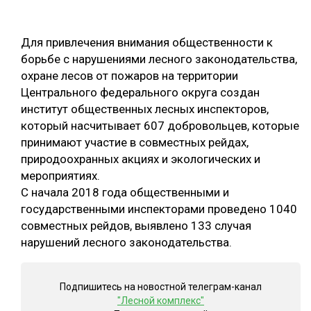
ОБРАБОТКА ДРЕВЕСИНЫ
Для привлечения внимания общественности к
ЦИФРОВАЯ СРЕДА
РУБРИКИ
борьбе с нарушениями лесного законодательства,
БИОЭНЕРГЕТИКА
охране лесов от пожаров на территории
ТЕМАТИЧЕСКИЕ ПРОЕКТЫ
Центрального федерального округа создан
ЛЕСОВОССТАНОВЛЕНИЕ И ЗАЩИТА
институт общественных лесных инспекторов,
ЛОГИСТИКА
который насчитывает 607 добровольцев, которые
ПОДБОРКИ СТАТЕЙ
принимают участие в совместных рейдах,
ПРОИЗВОДСТВО ДРЕВЕСНЫХ ПЛИТ
природоохранных акциях и экологических и
ЦБП
мероприятиях.
С начала 2018 года общественными и
КОМПЛЕКСНАЯ ПЕРЕРАБОТКА
государственными инспекторами проведено 1040
совместных рейдов, выявлено 133 случая
ЛЕСОПИЛЕНИЕ
нарушений лесного законодательства.
ДЕРЕВЯННОЕ ДОМОСТРОЕНИЕ
БЕЗОПАСНОЕ ПРОИЗВОДСТВО
Подпишитесь на новостной телеграм-канал
"Лесной комплекс"
СОРТИРОВКА ДРЕВЕСИНЫ