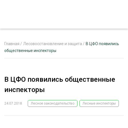
Главная
/
Лесовосстановление и защита
/
В ЦФО появились
общественные инспекторы
ЖУРНАЛ «ЛЕСНОЙ КОМПЛЕКС»
О ПРОЕКТЕ
В ЦФО появились общественные
РЕКЛАМОДАТЕЛЯМ
инспекторы
24.07.2018
Лесное законодательство
Лесные инспекторы
ЛЕСНОЕ ХОЗЯЙСТВО
ЭКСПЕРТНОЕ МНЕНИЕ
ЛЕСОЗАГОТОВКА