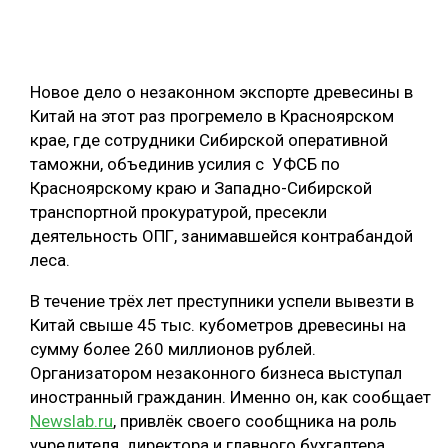
ОБРАБОТКА ДРЕВЕСИНЫ
ЦИФРОВАЯ СРЕДА
РУБРИКИ
Новое дело о незаконном экспорте древесины в
БИОЭНЕРГЕТИКА
Китай на этот раз прогремело в Красноярском
ТЕМАТИЧЕСКИЕ ПРОЕКТЫ
ЛЕСОВОССТАНОВЛЕНИЕ И ЗАЩИТА
крае, где сотрудники Сибирской оперативной
таможни, объединив усилия с УФСБ по
ЛОГИСТИКА
Красноярскому краю и Западно-Сибирской
ПОДБОРКИ СТАТЕЙ
ПРОИЗВОДСТВО ДРЕВЕСНЫХ ПЛИТ
транспортной прокуратурой, пресекли
деятельность ОПГ, занимавшейся контрабандой
ЦБП
леса.
КОМПЛЕКСНАЯ ПЕРЕРАБОТКА
В течение трёх лет преступники успели вывезти в
Китай свыше 45 тыс. кубометров древесины на
ЛЕСОПИЛЕНИЕ
сумму более 260 миллионов рублей.
ДЕРЕВЯННОЕ ДОМОСТРОЕНИЕ
Организатором незаконного бизнеса выступал
иностранный гражданин. Именно он, как сообщает
БЕЗОПАСНОЕ ПРОИЗВОДСТВО
Newslab.ru
, привлёк своего сообщника на роль
СОРТИРОВКА ДРЕВЕСИНЫ
учредителя, директора и главного бухгалтера