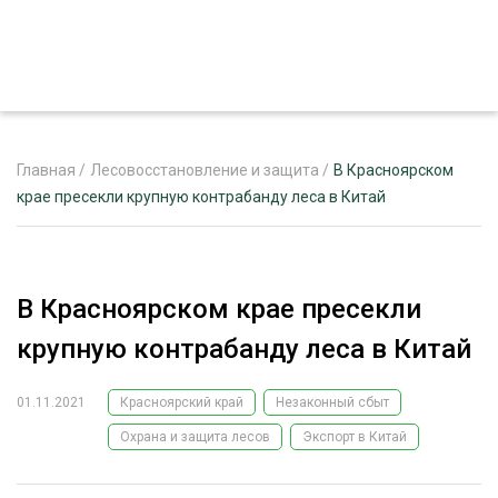
Главная
/
Лесовосстановление и защита
/
В Красноярском
крае пресекли крупную контрабанду леса в Китай
ЖУРНАЛ «ЛЕСНОЙ КОМПЛЕКС»
О ПРОЕКТЕ
В Красноярском крае пресекли
РЕКЛАМОДАТЕЛЯМ
крупную контрабанду леса в Китай
01.11.2021
Красноярский край
Незаконный сбыт
Охрана и защита лесов
Экспорт в Китай
ЛЕСНОЕ ХОЗЯЙСТВО
ЭКСПЕРТНОЕ МНЕНИЕ
ЛЕСОЗАГОТОВКА