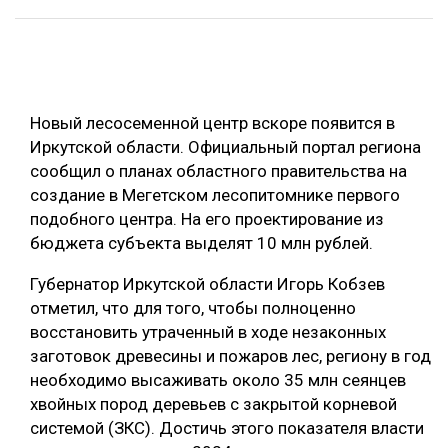
ОБРАБОТКА ДРЕВЕСИНЫ
ЦИФРОВАЯ СРЕДА
РУБРИКИ
БИОЭНЕРГЕТИКА
Новый лесосеменной центр вскоре появится в
ТЕМАТИЧЕСКИЕ ПРОЕКТЫ
ЛЕСОВОССТАНОВЛЕНИЕ И ЗАЩИТА
Иркутской области. Официальный портал региона
сообщил о планах областного правительства на
ЛОГИСТИКА
ПОДБОРКИ СТАТЕЙ
создание в Мегетском лесопитомнике первого
ПРОИЗВОДСТВО ДРЕВЕСНЫХ ПЛИТ
подобного центра. На его проектирование из
бюджета субъекта выделят 10 млн рублей.
ЦБП
Губернатор Иркутской области Игорь Кобзев
КОМПЛЕКСНАЯ ПЕРЕРАБОТКА
отметил, что для того, чтобы полноценно
восстановить утраченный в ходе незаконных
ЛЕСОПИЛЕНИЕ
заготовок древесины и пожаров лес, региону в год
ДЕРЕВЯННОЕ ДОМОСТРОЕНИЕ
необходимо высаживать около 35 млн сеянцев
хвойных пород деревьев с закрытой корневой
БЕЗОПАСНОЕ ПРОИЗВОДСТВО
системой (ЗКС). Достичь этого показателя власти
СОРТИРОВКА ДРЕВЕСИНЫ