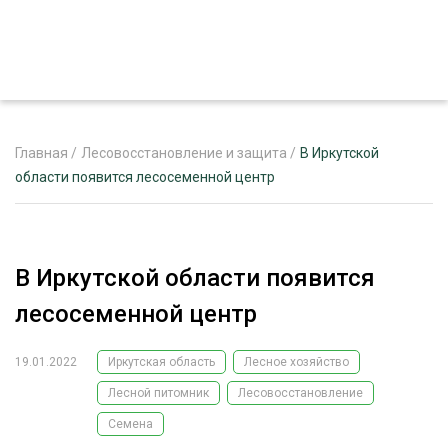
Главная
/
Лесовосстановление и защита
/
В Иркутской
области появится лесосеменной центр
ЖУРНАЛ «ЛЕСНОЙ КОМПЛЕКС»
О ПРОЕКТЕ
В Иркутской области появится
РЕКЛАМОДАТЕЛЯМ
лесосеменной центр
19.01.2022
Иркутская область
Лесное хозяйство
Лесной питомник
Лесовосстановление
ЛЕСНОЕ ХОЗЯЙСТВО
ЭКСПЕРТНОЕ МНЕНИЕ
Семена
ЛЕСОЗАГОТОВКА